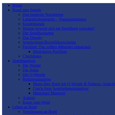
Home
Rund ums Segeln
Das moderne Navigieren
Langstreckensegeln – Voraussetzungen
Knotenkunde
Warum bewegt sich ein Segelboot vorwärts?
Die Segelbootarten
Das Dinghy
Segelscheine/Bootsführerscheine
Packliste: Das sollten Mitsegler einpacken
Must-haves Packliste
Checklisten
Segelmanöver
Die Wende
Die Halse
Die Q-Wende
Rettungsmanöver
Mann über Bord mit Q-Wende & Nahezu- Aufschi
Quick-Stop Segelrettungsmanöver
Münchner Manöver
Ankern
Kurse zum Wind
Leben an Bord
Verpflegung an Bord