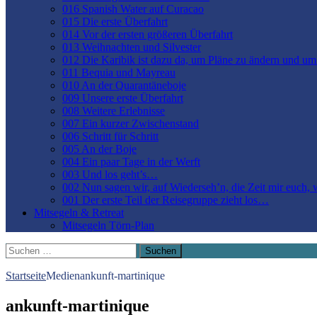
016 Spanish Water auf Curacao
015 Die erste Überfahrt
014 Vor der ersten größeren Überfahrt
013 Weihnachten und Silvester
012 Die Karibik ist dazu da, um Pläne zu ändern und u
011 Bequia und Mayreau
010 An der Quarantäneboje
009 Unsere erste Überfahrt
008 Weitere Erlebnisse
007 Ein kurzer Zwischenstand
006 Schritt für Schritt
005 An der Boje
004 Ein paar Tage in der Werft
003 Und los geht’s…
002 Nun sagen wir, auf Wiederseh’n, die Zeit mir euch,
001 Der erste Teil der Reisegruppe zieht los…
Mitsegeln & Retreat
Mitsegeln Törn-Plan
Suchen
nach:
Startseite
Medien
ankunft-martinique
ankunft-martinique