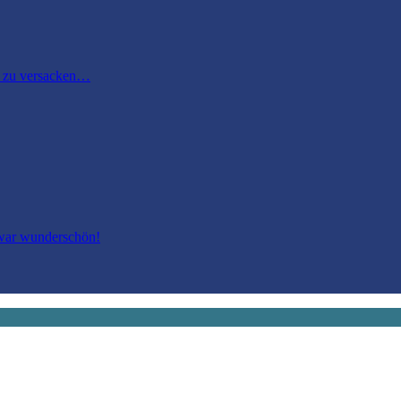
m zu versacken…
 war wunderschön!