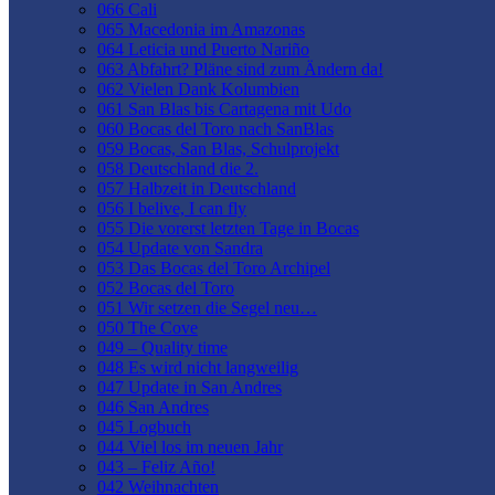
066 Cali
065 Macedonia im Amazonas
064 Leticia und Puerto Nariño
063 Abfahrt? Pläne sind zum Ändern da!
062 Vielen Dank Kolumbien
061 San Blas bis Cartagena mit Udo
060 Bocas del Toro nach SanBlas
059 Bocas, San Blas, Schulprojekt
058 Deutschland die 2.
057 Halbzeit in Deutschland
056 I belive, I can fly
055 Die vorerst letzten Tage in Bocas
054 Update von Sandra
053 Das Bocas del Toro Archipel
052 Bocas del Toro
051 Wir setzen die Segel neu…
050 The Cove
049 – Quality time
048 Es wird nicht langweilig
047 Update in San Andres
046 San Andres
045 Logbuch
044 Viel los im neuen Jahr
043 – Feliz Año!
042 Weihnachten