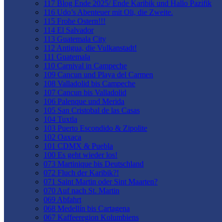
117 Blog Ende 2025/ Ende Karibik und Hallo Pazifik
116 Udo’s Abenteuer mit Oli, die Zweite.
115 Frohe Ostern!!!
114 El Salvador
113 Guatemala City
112 Antigua, die Vulkanstadt!
111 Guatemala
110 Carnival in Campeche
109 Cancun und Playa del Carmen
108 Valladolid bis Campeche
107 Cancun bis Valladolid
106 Palenque und Merida
105 San Cristobal de las Casas
104 Tuxtla
103 Puerto Escondido & Zipolite
102 Oaxaca
101 CDMX & Puebla
100 Es geht wieder los!
073 Martinique bis Deutschland
072 Fluch der Karibik?!
071 Saint Martin oder Sint Maarten?
070 Auf nach St. Martin
069 Abfahrt
068 Medellín bis Cartagena
067 Kaffeeregion Kolumbiens