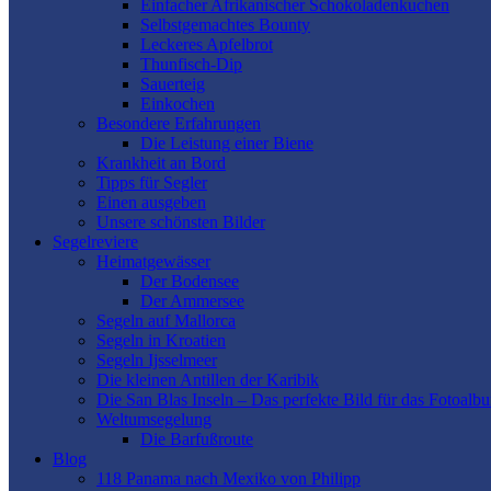
Einfacher Afrikanischer Schokoladenkuchen
Selbstgemachtes Bounty
Leckeres Apfelbrot
Thunfisch-Dip
Sauerteig
Einkochen
Besondere Erfahrungen
Die Leistung einer Biene
Krankheit an Bord
Tipps für Segler
Einen ausgeben
Unsere schönsten Bilder
Segelreviere
Heimatgewässer
Der Bodensee
Der Ammersee
Segeln auf Mallorca
Segeln in Kroatien
Segeln Ijsselmeer
Die kleinen Antillen der Karibik
Die San Blas Inseln – Das perfekte Bild für das Fotoalb
Weltumsegelung
Die Barfußroute
Blog
118 Panama nach Mexiko von Philipp