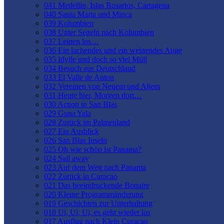
041 Medellin, Islas Rosarios, Cartagena
040 Santa Marta und Minca
039 Kolumbien
038 Unter Segeln nach Kolumbien
037 Leinen los…
036 Ein lachendes und ein weinendes Auge
035 Idylle und doch so viel Müll
034 Besuch aus Deutschland
033 El Valle de Anton
032 Vereinen von Neuem und Altem
031 Heute hier, Morgen dort…
030 Action in San Blas
029 Guna Yala
028 Zurück im Palmenland
027 Ein Ausblick
026 San Blas Inseln
025 Oh wie schön ist Panama?
024 Sail away
023 Auf dem Weg nach Panama
022 Zurück in Curacao
021 Das beeindruckende Bonaire
020 Kleine Programmänderung
019 Geschichten zur Unterhaltung
018 Ui, Ui, Ui, es geht wieder los
017 Ausflug nach Klein Curacao