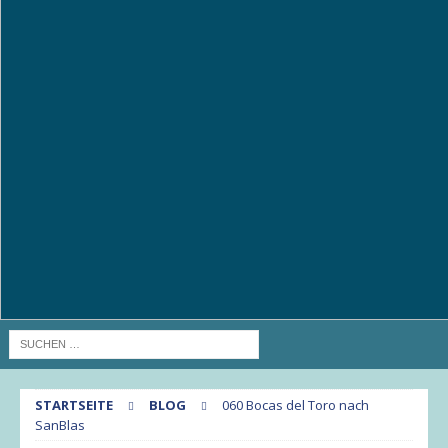
STARTSEITE
BLOG
060 Bocas del Toro nach
SanBlas