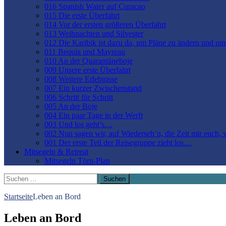
016 Spanish Water auf Curacao
015 Die erste Überfahrt
014 Vor der ersten größeren Überfahrt
013 Weihnachten und Silvester
012 Die Karibik ist dazu da, um Pläne zu ändern und u
011 Bequia und Mayreau
010 An der Quarantäneboje
009 Unsere erste Überfahrt
008 Weitere Erlebnisse
007 Ein kurzer Zwischenstand
006 Schritt für Schritt
005 An der Boje
004 Ein paar Tage in der Werft
003 Und los geht’s…
002 Nun sagen wir, auf Wiederseh’n, die Zeit mir euch,
001 Der erste Teil der Reisegruppe zieht los…
Mitsegeln & Retreat
Mitsegeln Törn-Plan
Suchen
nach:
Startseite
Leben an Bord
Leben an Bord