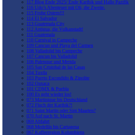
117 Blog Ende 2025/ Ende Karibik und Hallo Pazifik
116 Udo’s Abenteuer mit Oli, die Zweite.
115 Frohe Ostern!!!
114 El Salvador
113 Guatemala City
112 Antigua, die Vulkanstadt!
111 Guatemala
110 Carnival in Campeche
109 Cancun und Playa del Carmen
108 Valladolid bis Campeche
107 Cancun bis Valladolid
106 Palenque und Merida
105 San Cristobal de las Casas
104 Tuxtla
103 Puerto Escondido & Zipolite
102 Oaxaca
101 CDMX & Puebla
100 Es geht wieder los!
073 Martinique bis Deutschland
072 Fluch der Karibik?!
071 Saint Martin oder Sint Maarten?
070 Auf nach St. Martin
069 Abfahrt
068 Medellín bis Cartagena
067 Kaffeeregion Kolumbiens