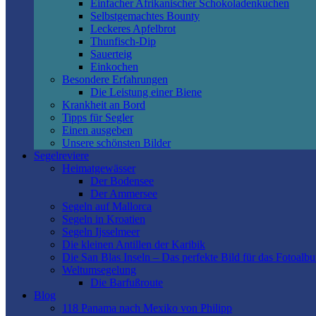
Einfacher Afrikanischer Schokoladenkuchen
Selbstgemachtes Bounty
Leckeres Apfelbrot
Thunfisch-Dip
Sauerteig
Einkochen
Besondere Erfahrungen
Die Leistung einer Biene
Krankheit an Bord
Tipps für Segler
Einen ausgeben
Unsere schönsten Bilder
Segelreviere
Heimatgewässer
Der Bodensee
Der Ammersee
Segeln auf Mallorca
Segeln in Kroatien
Segeln Ijsselmeer
Die kleinen Antillen der Karibik
Die San Blas Inseln – Das perfekte Bild für das Fotoalb
Weltumsegelung
Die Barfußroute
Blog
118 Panama nach Mexiko von Philipp