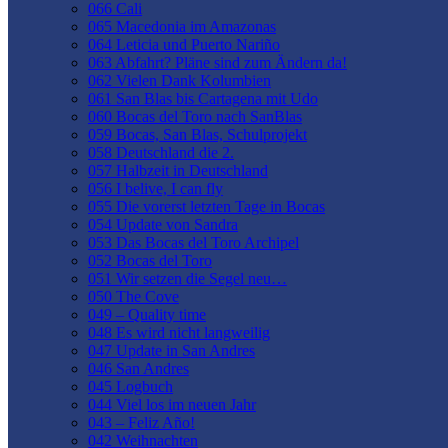
066 Cali
065 Macedonia im Amazonas
064 Leticia und Puerto Nariño
063 Abfahrt? Pläne sind zum Ändern da!
062 Vielen Dank Kolumbien
061 San Blas bis Cartagena mit Udo
060 Bocas del Toro nach SanBlas
059 Bocas, San Blas, Schulprojekt
058 Deutschland die 2.
057 Halbzeit in Deutschland
056 I belive, I can fly
055 Die vorerst letzten Tage in Bocas
054 Update von Sandra
053 Das Bocas del Toro Archipel
052 Bocas del Toro
051 Wir setzen die Segel neu…
050 The Cove
049 – Quality time
048 Es wird nicht langweilig
047 Update in San Andres
046 San Andres
045 Logbuch
044 Viel los im neuen Jahr
043 – Feliz Año!
042 Weihnachten