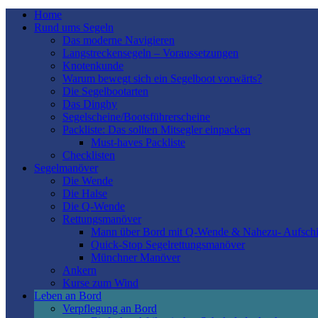
Home
Rund ums Segeln
Das moderne Navigieren
Langstreckensegeln – Voraussetzungen
Knotenkunde
Warum bewegt sich ein Segelboot vorwärts?
Die Segelbootarten
Das Dinghy
Segelscheine/Bootsführerscheine
Packliste: Das sollten Mitsegler einpacken
Must-haves Packliste
Checklisten
Segelmanöver
Die Wende
Die Halse
Die Q-Wende
Rettungsmanöver
Mann über Bord mit Q-Wende & Nahezu- Aufschi
Quick-Stop Segelrettungsmanöver
Münchner Manöver
Ankern
Kurse zum Wind
Leben an Bord
Verpflegung an Bord