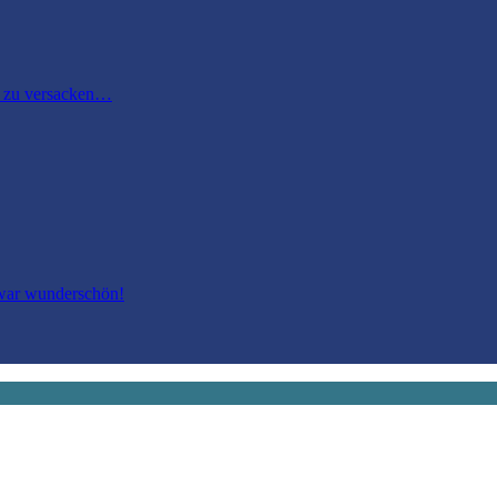
m zu versacken…
 war wunderschön!