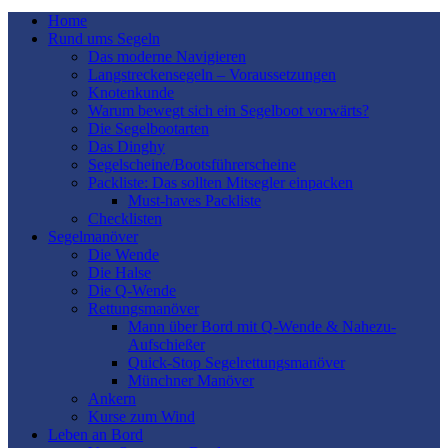
Home
Rund ums Segeln
Das moderne Navigieren
Langstreckensegeln – Voraussetzungen
Knotenkunde
Warum bewegt sich ein Segelboot vorwärts?
Die Segelbootarten
Das Dinghy
Segelscheine/Bootsführerscheine
Packliste: Das sollten Mitsegler einpacken
Must-haves Packliste
Checklisten
Segelmanöver
Die Wende
Die Halse
Die Q-Wende
Rettungsmanöver
Mann über Bord mit Q-Wende & Nahezu-
Aufschießer
Quick-Stop Segelrettungsmanöver
Münchner Manöver
Ankern
Kurse zum Wind
Leben an Bord