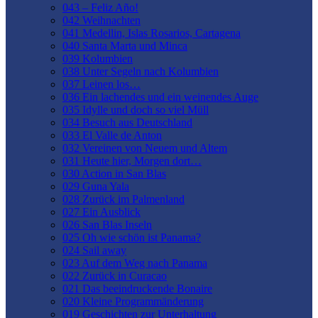
043 – Feliz Año!
042 Weihnachten
041 Medellin, Islas Rosarios, Cartagena
040 Santa Marta und Minca
039 Kolumbien
038 Unter Segeln nach Kolumbien
037 Leinen los…
036 Ein lachendes und ein weinendes Auge
035 Idylle und doch so viel Müll
034 Besuch aus Deutschland
033 El Valle de Anton
032 Vereinen von Neuem und Altem
031 Heute hier, Morgen dort…
030 Action in San Blas
029 Guna Yala
028 Zurück im Palmenland
027 Ein Ausblick
026 San Blas Inseln
025 Oh wie schön ist Panama?
024 Sail away
023 Auf dem Weg nach Panama
022 Zurück in Curacao
021 Das beeindruckende Bonaire
020 Kleine Programmänderung
019 Geschichten zur Unterhaltung