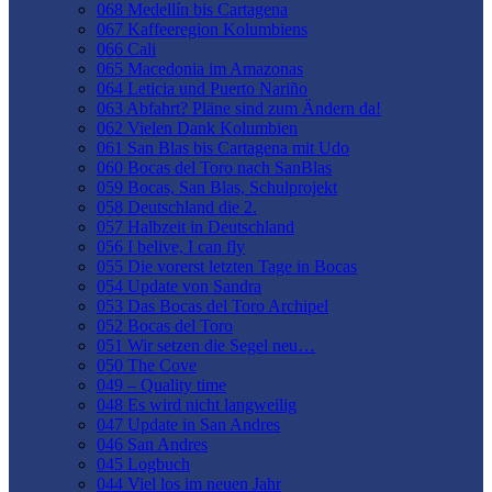
068 Medellín bis Cartagena
067 Kaffeeregion Kolumbiens
066 Cali
065 Macedonia im Amazonas
064 Leticia und Puerto Nariño
063 Abfahrt? Pläne sind zum Ändern da!
062 Vielen Dank Kolumbien
061 San Blas bis Cartagena mit Udo
060 Bocas del Toro nach SanBlas
059 Bocas, San Blas, Schulprojekt
058 Deutschland die 2.
057 Halbzeit in Deutschland
056 I belive, I can fly
055 Die vorerst letzten Tage in Bocas
054 Update von Sandra
053 Das Bocas del Toro Archipel
052 Bocas del Toro
051 Wir setzen die Segel neu…
050 The Cove
049 – Quality time
048 Es wird nicht langweilig
047 Update in San Andres
046 San Andres
045 Logbuch
044 Viel los im neuen Jahr