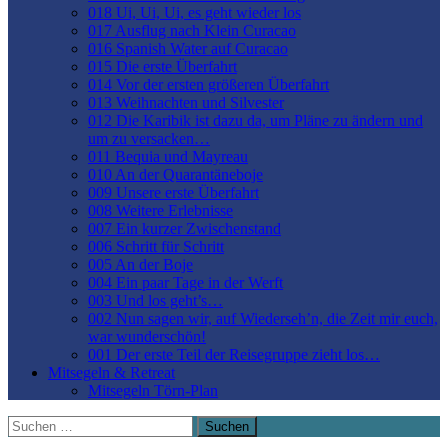
018 Ui, Ui, Ui, es geht wieder los
017 Ausflug nach Klein Curacao
016 Spanish Water auf Curacao
015 Die erste Überfahrt
014 Vor der ersten größeren Überfahrt
013 Weihnachten und Silvester
012 Die Karibik ist dazu da, um Pläne zu ändern und
um zu versacken…
011 Bequia und Mayreau
010 An der Quarantäneboje
009 Unsere erste Überfahrt
008 Weitere Erlebnisse
007 Ein kurzer Zwischenstand
006 Schritt für Schritt
005 An der Boje
004 Ein paar Tage in der Werft
003 Und los geht’s…
002 Nun sagen wir, auf Wiederseh’n, die Zeit mir euch,
war wunderschön!
001 Der erste Teil der Reisegruppe zieht los…
Mitsegeln & Retreat
Mitsegeln Törn-Plan
Suchen
nach: