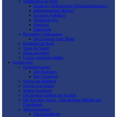
Verpflegung an Bord
Einfacher Afrikanischer Schokoladenkuchen
Selbstgemachtes Bounty
Leckeres Apfelbrot
Thunfisch-Dip
Sauerteig
Einkochen
Besondere Erfahrungen
Die Leistung einer Biene
Krankheit an Bord
Tipps für Segler
Einen ausgeben
Unsere schönsten Bilder
Segelreviere
Heimatgewässer
Der Bodensee
Der Ammersee
Segeln auf Mallorca
Segeln in Kroatien
Segeln Ijsselmeer
Die kleinen Antillen der Karibik
Die San Blas Inseln – Das perfekte Bild für das
Fotoalbum!
Weltumsegelung
Die Barfußroute