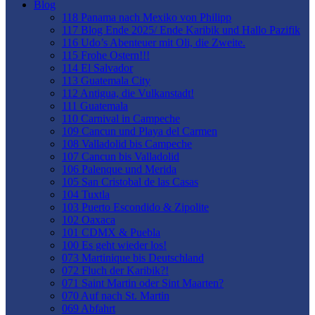
Blog
118 Panama nach Mexiko von Philipp
117 Blog Ende 2025/ Ende Karibik und Hallo Pazifik
116 Udo’s Abenteuer mit Oli, die Zweite.
115 Frohe Ostern!!!
114 El Salvador
113 Guatemala City
112 Antigua, die Vulkanstadt!
111 Guatemala
110 Carnival in Campeche
109 Cancun und Playa del Carmen
108 Valladolid bis Campeche
107 Cancun bis Valladolid
106 Palenque und Merida
105 San Cristobal de las Casas
104 Tuxtla
103 Puerto Escondido & Zipolite
102 Oaxaca
101 CDMX & Puebla
100 Es geht wieder los!
073 Martinique bis Deutschland
072 Fluch der Karibik?!
071 Saint Martin oder Sint Maarten?
070 Auf nach St. Martin
069 Abfahrt