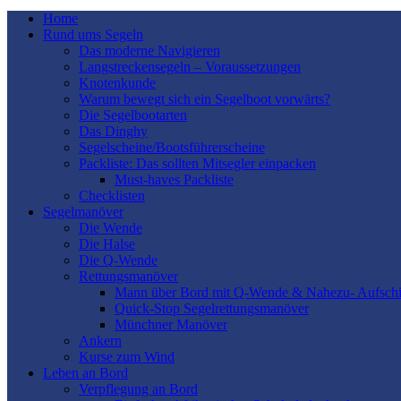
Home
Rund ums Segeln
Das moderne Navigieren
Langstreckensegeln – Voraussetzungen
Knotenkunde
Warum bewegt sich ein Segelboot vorwärts?
Die Segelbootarten
Das Dinghy
Segelscheine/Bootsführerscheine
Packliste: Das sollten Mitsegler einpacken
Must-haves Packliste
Checklisten
Segelmanöver
Die Wende
Die Halse
Die Q-Wende
Rettungsmanöver
Mann über Bord mit Q-Wende & Nahezu- Aufschi
Quick-Stop Segelrettungsmanöver
Münchner Manöver
Ankern
Kurse zum Wind
Leben an Bord
Verpflegung an Bord