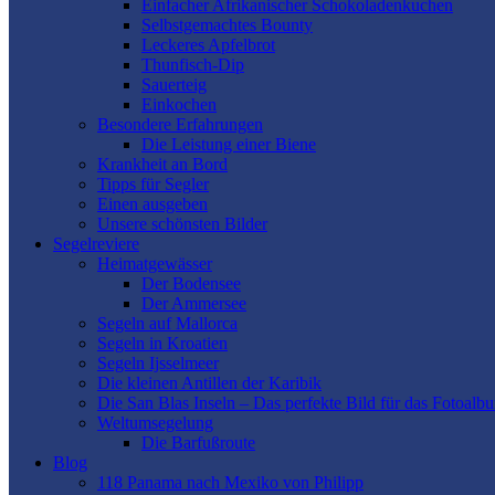
Einfacher Afrikanischer Schokoladenkuchen
Selbstgemachtes Bounty
Leckeres Apfelbrot
Thunfisch-Dip
Sauerteig
Einkochen
Besondere Erfahrungen
Die Leistung einer Biene
Krankheit an Bord
Tipps für Segler
Einen ausgeben
Unsere schönsten Bilder
Segelreviere
Heimatgewässer
Der Bodensee
Der Ammersee
Segeln auf Mallorca
Segeln in Kroatien
Segeln Ijsselmeer
Die kleinen Antillen der Karibik
Die San Blas Inseln – Das perfekte Bild für das Fotoalb
Weltumsegelung
Die Barfußroute
Blog
118 Panama nach Mexiko von Philipp