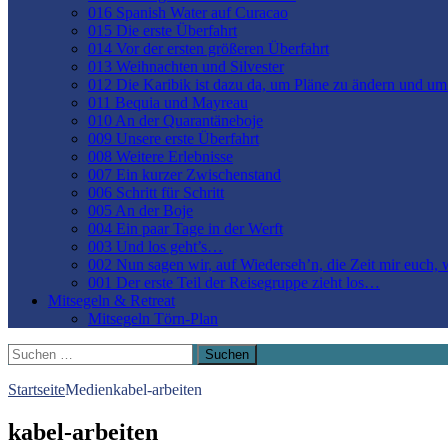
016 Spanish Water auf Curacao
015 Die erste Überfahrt
014 Vor der ersten größeren Überfahrt
013 Weihnachten und Silvester
012 Die Karibik ist dazu da, um Pläne zu ändern und u
011 Bequia und Mayreau
010 An der Quarantäneboje
009 Unsere erste Überfahrt
008 Weitere Erlebnisse
007 Ein kurzer Zwischenstand
006 Schritt für Schritt
005 An der Boje
004 Ein paar Tage in der Werft
003 Und los geht’s…
002 Nun sagen wir, auf Wiederseh’n, die Zeit mir euch,
001 Der erste Teil der Reisegruppe zieht los…
Mitsegeln & Retreat
Mitsegeln Törn-Plan
Suchen
nach:
Startseite
Medien
kabel-arbeiten
kabel-arbeiten