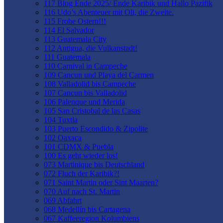
117 Blog Ende 2025/ Ende Karibik und Hallo Pazifik
116 Udo’s Abenteuer mit Oli, die Zweite.
115 Frohe Ostern!!!
114 El Salvador
113 Guatemala City
112 Antigua, die Vulkanstadt!
111 Guatemala
110 Carnival in Campeche
109 Cancun und Playa del Carmen
108 Valladolid bis Campeche
107 Cancun bis Valladolid
106 Palenque und Merida
105 San Cristobal de las Casas
104 Tuxtla
103 Puerto Escondido & Zipolite
102 Oaxaca
101 CDMX & Puebla
100 Es geht wieder los!
073 Martinique bis Deutschland
072 Fluch der Karibik?!
071 Saint Martin oder Sint Maarten?
070 Auf nach St. Martin
069 Abfahrt
068 Medellín bis Cartagena
067 Kaffeeregion Kolumbiens