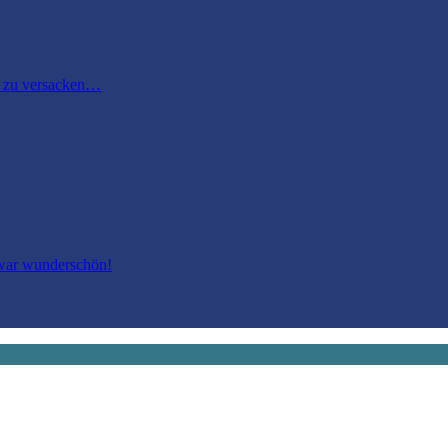
m zu versacken…
 war wunderschön!