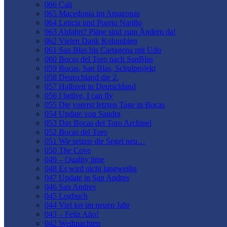
066 Cali
065 Macedonia im Amazonas
064 Leticia und Puerto Nariño
063 Abfahrt? Pläne sind zum Ändern da!
062 Vielen Dank Kolumbien
061 San Blas bis Cartagena mit Udo
060 Bocas del Toro nach SanBlas
059 Bocas, San Blas, Schulprojekt
058 Deutschland die 2.
057 Halbzeit in Deutschland
056 I belive, I can fly
055 Die vorerst letzten Tage in Bocas
054 Update von Sandra
053 Das Bocas del Toro Archipel
052 Bocas del Toro
051 Wir setzen die Segel neu…
050 The Cove
049 – Quality time
048 Es wird nicht langweilig
047 Update in San Andres
046 San Andres
045 Logbuch
044 Viel los im neuen Jahr
043 – Feliz Año!
042 Weihnachten