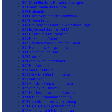
041 Medellin, Islas Rosarios, Cartagena
040 Santa Marta und Minca
039 Kolumbien
038 Unter Segeln nach Kolumbien
037 Leinen los…
036 Ein lachendes und ein weinendes Auge
035 Idylle und doch so viel Müll
034 Besuch aus Deutschland
033 El Valle de Anton
032 Vereinen von Neuem und Altem
031 Heute hier, Morgen dort…
030 Action in San Blas
029 Guna Yala
028 Zurück im Palmenland
027 Ein Ausblick
026 San Blas Inseln
025 Oh wie schön ist Panama?
024 Sail away
023 Auf dem Weg nach Panama
022 Zurück in Curacao
021 Das beeindruckende Bonaire
020 Kleine Programmänderung
019 Geschichten zur Unterhaltung
018 Ui, Ui, Ui, es geht wieder los
017 Ausflug nach Klein Curacao