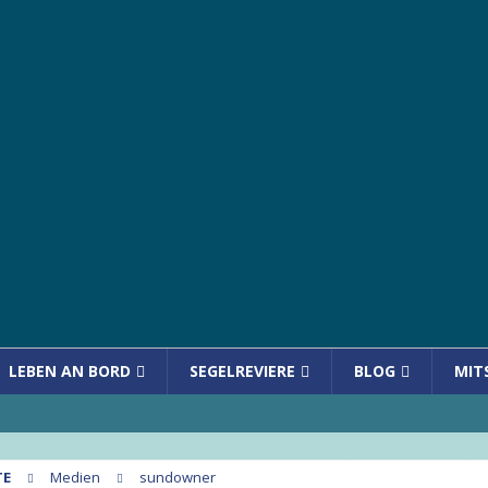
LEBEN AN BORD
SEGELREVIERE
BLOG
MIT
TE
Medien
sundowner