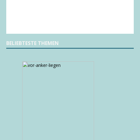
BELIEBTESTE THEMEN