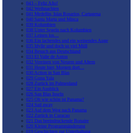
043 – Feliz Año!
042 Weihnachten
041 Medellin, Islas Rosarios, Cartagena
040 Santa Marta und Minca
039 Kolumbien
038 Unter Segeln nach Kolumbien
037 Leinen los…
036 Ein lachendes und ein weinendes Auge
035 Idylle und doch so viel Müll
034 Besuch aus Deutschland
033 El Valle de Anton
032 Vereinen von Neuem und Altem
031 Heute hier, Morgen dort…
030 Action in San Blas
029 Guna Yala
028 Zurück im Palmenland
027 Ein Ausblick
026 San Blas Inseln
025 Oh wie schön ist Panama?
024 Sail away
023 Auf dem Weg nach Panama
022 Zurück in Curacao
021 Das beeindruckende Bonaire
020 Kleine Programmänderung
019 Geschichten zur Unterhaltung