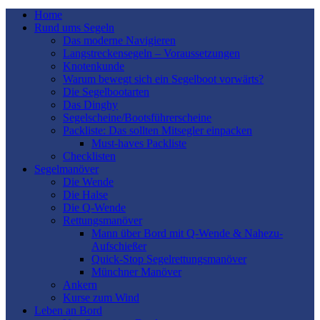
Home
Rund ums Segeln
Das moderne Navigieren
Langstreckensegeln – Voraussetzungen
Knotenkunde
Warum bewegt sich ein Segelboot vorwärts?
Die Segelbootarten
Das Dinghy
Segelscheine/Bootsführerscheine
Packliste: Das sollten Mitsegler einpacken
Must-haves Packliste
Checklisten
Segelmanöver
Die Wende
Die Halse
Die Q-Wende
Rettungsmanöver
Mann über Bord mit Q-Wende & Nahezu-
Aufschießer
Quick-Stop Segelrettungsmanöver
Münchner Manöver
Ankern
Kurse zum Wind
Leben an Bord