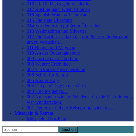
018 Ui, Ui, Ui, es geht wieder los
017 Ausflug nach Klein Curacao
016 Spanish Water auf Curacao
015 Die erste Überfahrt
014 Vor der ersten größeren Überfahrt
013 Weihnachten und Silvester
012 Die Karibik ist dazu da, um Pläne zu ändern und
um zu versacken…
011 Bequia und Mayreau
010 An der Quarantäneboje
009 Unsere erste Überfahrt
008 Weitere Erlebnisse
007 Ein kurzer Zwischenstand
006 Schritt für Schritt
005 An der Boje
004 Ein paar Tage in der Werft
003 Und los geht’s…
002 Nun sagen wir, auf Wiederseh’n, die Zeit mir euch,
war wunderschön!
001 Der erste Teil der Reisegruppe zieht los…
Mitsegeln & Retreat
Mitsegeln Törn-Plan
Suchen
nach: