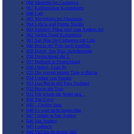
068 Medellín bis Cartagena
067 Kaffeeregion Kolumbiens
066 Cali
065 Macedonia im Amazonas
064 Leticia und Puerto Nariño
063 Abfahrt? Pläne sind zum Ändern da!
062 Vielen Dank Kolumbien
061 San Blas bis Cartagena mit Udo
060 Bocas del Toro nach SanBlas
059 Bocas, San Blas, Schulprojekt
058 Deutschland die 2.
057 Halbzeit in Deutschland
056 I belive, I can fly
055 Die vorerst letzten Tage in Bocas
054 Update von Sandra
053 Das Bocas del Toro Archipel
052 Bocas del Toro
051 Wir setzen die Segel neu…
050 The Cove
049 – Quality time
048 Es wird nicht langweilig
047 Update in San Andres
046 San Andres
045 Logbuch
044 Viel los im neuen Jahr