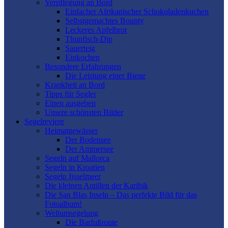
Verpflegung an Bord
Einfacher Afrikanischer Schokoladenkuchen
Selbstgemachtes Bounty
Leckeres Apfelbrot
Thunfisch-Dip
Sauerteig
Einkochen
Besondere Erfahrungen
Die Leistung einer Biene
Krankheit an Bord
Tipps für Segler
Einen ausgeben
Unsere schönsten Bilder
Segelreviere
Heimatgewässer
Der Bodensee
Der Ammersee
Segeln auf Mallorca
Segeln in Kroatien
Segeln Ijsselmeer
Die kleinen Antillen der Karibik
Die San Blas Inseln – Das perfekte Bild für das
Fotoalbum!
Weltumsegelung
Die Barfußroute