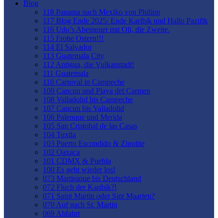
Blog
118 Panama nach Mexiko von Philipp
117 Blog Ende 2025/ Ende Karibik und Hallo Pazifik
116 Udo’s Abenteuer mit Oli, die Zweite.
115 Frohe Ostern!!!
114 El Salvador
113 Guatemala City
112 Antigua, die Vulkanstadt!
111 Guatemala
110 Carnival in Campeche
109 Cancun und Playa del Carmen
108 Valladolid bis Campeche
107 Cancun bis Valladolid
106 Palenque und Merida
105 San Cristobal de las Casas
104 Tuxtla
103 Puerto Escondido & Zipolite
102 Oaxaca
101 CDMX & Puebla
100 Es geht wieder los!
073 Martinique bis Deutschland
072 Fluch der Karibik?!
071 Saint Martin oder Sint Maarten?
070 Auf nach St. Martin
069 Abfahrt