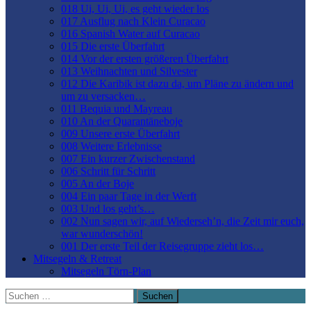
018 Ui, Ui, Ui, es geht wieder los
017 Ausflug nach Klein Curacao
016 Spanish Water auf Curacao
015 Die erste Überfahrt
014 Vor der ersten größeren Überfahrt
013 Weihnachten und Silvester
012 Die Karibik ist dazu da, um Pläne zu ändern und
um zu versacken…
011 Bequia und Mayreau
010 An der Quarantäneboje
009 Unsere erste Überfahrt
008 Weitere Erlebnisse
007 Ein kurzer Zwischenstand
006 Schritt für Schritt
005 An der Boje
004 Ein paar Tage in der Werft
003 Und los geht’s…
002 Nun sagen wir, auf Wiederseh’n, die Zeit mir euch,
war wunderschön!
001 Der erste Teil der Reisegruppe zieht los…
Mitsegeln & Retreat
Mitsegeln Törn-Plan
Suchen
nach: