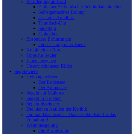
Verpflegung an Bord
Einfacher Afrikanischer Schokoladenkuchen
Selbstgemachtes Bounty
Leckeres Apfelbrot
Thunfisch-Dip
Sauerteig
Einkochen
Besondere Erfahrungen
Die Leistung einer Biene
Krankheit an Bord
Tipps für Segler
Einen ausgeben
Unsere schönsten Bilder
Segelreviere
Heimatgewässer
Der Bodensee
Der Ammersee
Segeln auf Mallorca
Segeln in Kroatien
Segeln Ijsselmeer
Die kleinen Antillen der Karibik
Die San Blas Inseln – Das perfekte Bild für das
Fotoalbum!
Weltumsegelung
Die Barfußroute