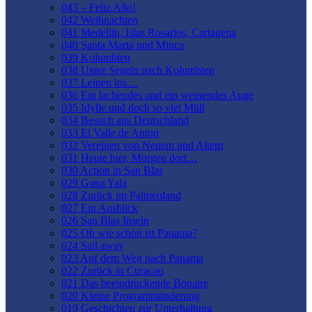
043 – Feliz Año!
042 Weihnachten
041 Medellin, Islas Rosarios, Cartagena
040 Santa Marta und Minca
039 Kolumbien
038 Unter Segeln nach Kolumbien
037 Leinen los…
036 Ein lachendes und ein weinendes Auge
035 Idylle und doch so viel Müll
034 Besuch aus Deutschland
033 El Valle de Anton
032 Vereinen von Neuem und Altem
031 Heute hier, Morgen dort…
030 Action in San Blas
029 Guna Yala
028 Zurück im Palmenland
027 Ein Ausblick
026 San Blas Inseln
025 Oh wie schön ist Panama?
024 Sail away
023 Auf dem Weg nach Panama
022 Zurück in Curacao
021 Das beeindruckende Bonaire
020 Kleine Programmänderung
019 Geschichten zur Unterhaltung