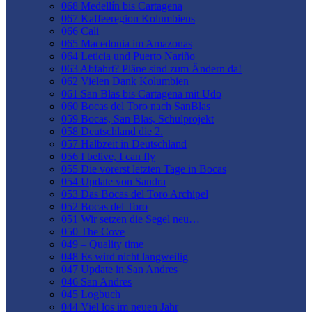
068 Medellín bis Cartagena
067 Kaffeeregion Kolumbiens
066 Cali
065 Macedonia im Amazonas
064 Leticia und Puerto Nariño
063 Abfahrt? Pläne sind zum Ändern da!
062 Vielen Dank Kolumbien
061 San Blas bis Cartagena mit Udo
060 Bocas del Toro nach SanBlas
059 Bocas, San Blas, Schulprojekt
058 Deutschland die 2.
057 Halbzeit in Deutschland
056 I belive, I can fly
055 Die vorerst letzten Tage in Bocas
054 Update von Sandra
053 Das Bocas del Toro Archipel
052 Bocas del Toro
051 Wir setzen die Segel neu…
050 The Cove
049 – Quality time
048 Es wird nicht langweilig
047 Update in San Andres
046 San Andres
045 Logbuch
044 Viel los im neuen Jahr