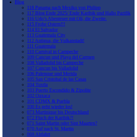
Blog
118 Panama nach Mexiko von Philipp
117 Blog Ende 2025/ Ende Karibik und Hallo Pazifik
116 Udo’s Abenteuer mit Oli, die Zweite.
115 Frohe Ostern!!!
114 El Salvador
113 Guatemala City
112 Antigua, die Vulkanstadt!
111 Guatemala
110 Carnival in Campeche
109 Cancun und Playa del Carmen
108 Valladolid bis Campeche
107 Cancun bis Valladolid
106 Palenque und Merida
105 San Cristobal de las Casas
104 Tuxtla
103 Puerto Escondido & Zipolite
102 Oaxaca
101 CDMX & Puebla
100 Es geht wieder los!
073 Martinique bis Deutschland
072 Fluch der Karibik?!
071 Saint Martin oder Sint Maarten?
070 Auf nach St. Martin
069 Abfahrt