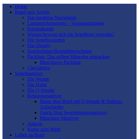
Home
Rund ums Segeln
Das moderne Navigieren
Langstreckensegeln – Voraussetzungen
Knotenkunde
Warum bewegt sich ein Segelboot vorwärts?
Die Segelbootarten
Das Dinghy
Segelscheine/Bootsführerscheine
Packliste: Das sollten Mitsegler einpacken
Must-haves Packliste
Checklisten
Segelmanöver
Die Wende
Die Halse
Die Q-Wende
Rettungsmanöver
Mann über Bord mit Q-Wende & Nahezu-
Aufschießer
Quick-Stop Segelrettungsmanöver
Münchner Manöver
Ankern
Kurse zum Wind
Leben an Bord