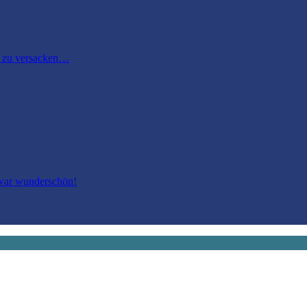
m zu versacken…
 war wunderschön!