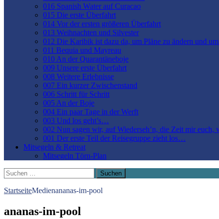
016 Spanish Water auf Curacao
015 Die erste Überfahrt
014 Vor der ersten größeren Überfahrt
013 Weihnachten und Silvester
012 Die Karibik ist dazu da, um Pläne zu ändern und u
011 Bequia und Mayreau
010 An der Quarantäneboje
009 Unsere erste Überfahrt
008 Weitere Erlebnisse
007 Ein kurzer Zwischenstand
006 Schritt für Schritt
005 An der Boje
004 Ein paar Tage in der Werft
003 Und los geht’s…
002 Nun sagen wir, auf Wiederseh’n, die Zeit mir euch,
001 Der erste Teil der Reisegruppe zieht los…
Mitsegeln & Retreat
Mitsegeln Törn-Plan
Suchen
nach:
Startseite
Medien
ananas-im-pool
ananas-im-pool