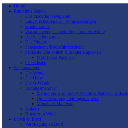
Home
Rund ums Segeln
Das moderne Navigieren
Langstreckensegeln – Voraussetzungen
Knotenkunde
Warum bewegt sich ein Segelboot vorwärts?
Die Segelbootarten
Das Dinghy
Segelscheine/Bootsführerscheine
Packliste: Das sollten Mitsegler einpacken
Must-haves Packliste
Checklisten
Segelmanöver
Die Wende
Die Halse
Die Q-Wende
Rettungsmanöver
Mann über Bord mit Q-Wende & Nahezu- Aufschi
Quick-Stop Segelrettungsmanöver
Münchner Manöver
Ankern
Kurse zum Wind
Leben an Bord
Verpflegung an Bord