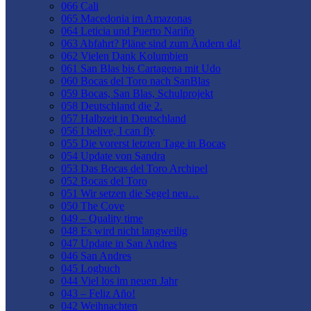
066 Cali
065 Macedonia im Amazonas
064 Leticia und Puerto Nariño
063 Abfahrt? Pläne sind zum Ändern da!
062 Vielen Dank Kolumbien
061 San Blas bis Cartagena mit Udo
060 Bocas del Toro nach SanBlas
059 Bocas, San Blas, Schulprojekt
058 Deutschland die 2.
057 Halbzeit in Deutschland
056 I belive, I can fly
055 Die vorerst letzten Tage in Bocas
054 Update von Sandra
053 Das Bocas del Toro Archipel
052 Bocas del Toro
051 Wir setzen die Segel neu…
050 The Cove
049 – Quality time
048 Es wird nicht langweilig
047 Update in San Andres
046 San Andres
045 Logbuch
044 Viel los im neuen Jahr
043 – Feliz Año!
042 Weihnachten