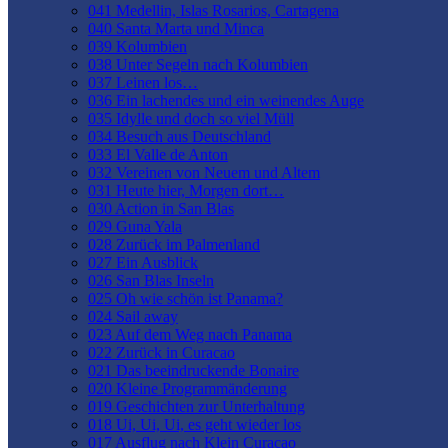
041 Medellin, Islas Rosarios, Cartagena
040 Santa Marta und Minca
039 Kolumbien
038 Unter Segeln nach Kolumbien
037 Leinen los…
036 Ein lachendes und ein weinendes Auge
035 Idylle und doch so viel Müll
034 Besuch aus Deutschland
033 El Valle de Anton
032 Vereinen von Neuem und Altem
031 Heute hier, Morgen dort…
030 Action in San Blas
029 Guna Yala
028 Zurück im Palmenland
027 Ein Ausblick
026 San Blas Inseln
025 Oh wie schön ist Panama?
024 Sail away
023 Auf dem Weg nach Panama
022 Zurück in Curacao
021 Das beeindruckende Bonaire
020 Kleine Programmänderung
019 Geschichten zur Unterhaltung
018 Ui, Ui, Ui, es geht wieder los
017 Ausflug nach Klein Curacao