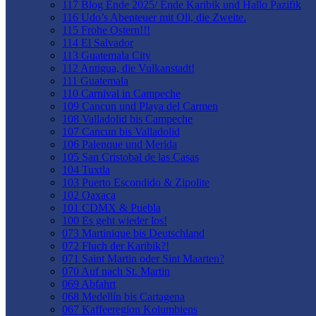
117 Blog Ende 2025/ Ende Karibik und Hallo Pazifik
116 Udo’s Abenteuer mit Oli, die Zweite.
115 Frohe Ostern!!!
114 El Salvador
113 Guatemala City
112 Antigua, die Vulkanstadt!
111 Guatemala
110 Carnival in Campeche
109 Cancun und Playa del Carmen
108 Valladolid bis Campeche
107 Cancun bis Valladolid
106 Palenque und Merida
105 San Cristobal de las Casas
104 Tuxtla
103 Puerto Escondido & Zipolite
102 Oaxaca
101 CDMX & Puebla
100 Es geht wieder los!
073 Martinique bis Deutschland
072 Fluch der Karibik?!
071 Saint Martin oder Sint Maarten?
070 Auf nach St. Martin
069 Abfahrt
068 Medellín bis Cartagena
067 Kaffeeregion Kolumbiens