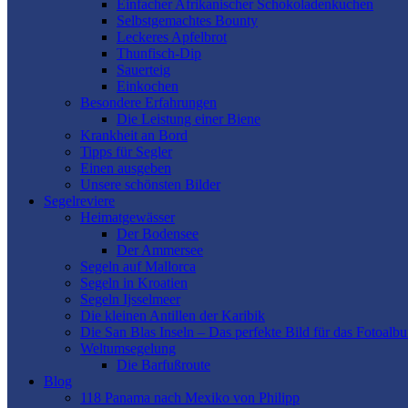
Einfacher Afrikanischer Schokoladenkuchen
Selbstgemachtes Bounty
Leckeres Apfelbrot
Thunfisch-Dip
Sauerteig
Einkochen
Besondere Erfahrungen
Die Leistung einer Biene
Krankheit an Bord
Tipps für Segler
Einen ausgeben
Unsere schönsten Bilder
Segelreviere
Heimatgewässer
Der Bodensee
Der Ammersee
Segeln auf Mallorca
Segeln in Kroatien
Segeln Ijsselmeer
Die kleinen Antillen der Karibik
Die San Blas Inseln – Das perfekte Bild für das Fotoalb
Weltumsegelung
Die Barfußroute
Blog
118 Panama nach Mexiko von Philipp