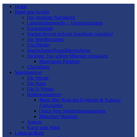
Home
Rund ums Segeln
Das moderne Navigieren
Langstreckensegeln – Voraussetzungen
Knotenkunde
Warum bewegt sich ein Segelboot vorwärts?
Die Segelbootarten
Das Dinghy
Segelscheine/Bootsführerscheine
Packliste: Das sollten Mitsegler einpacken
Must-haves Packliste
Checklisten
Segelmanöver
Die Wende
Die Halse
Die Q-Wende
Rettungsmanöver
Mann über Bord mit Q-Wende & Nahezu-
Aufschießer
Quick-Stop Segelrettungsmanöver
Münchner Manöver
Ankern
Kurse zum Wind
Leben an Bord