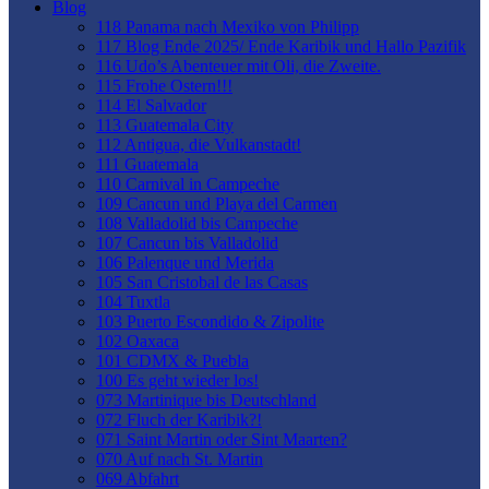
Blog
118 Panama nach Mexiko von Philipp
117 Blog Ende 2025/ Ende Karibik und Hallo Pazifik
116 Udo’s Abenteuer mit Oli, die Zweite.
115 Frohe Ostern!!!
114 El Salvador
113 Guatemala City
112 Antigua, die Vulkanstadt!
111 Guatemala
110 Carnival in Campeche
109 Cancun und Playa del Carmen
108 Valladolid bis Campeche
107 Cancun bis Valladolid
106 Palenque und Merida
105 San Cristobal de las Casas
104 Tuxtla
103 Puerto Escondido & Zipolite
102 Oaxaca
101 CDMX & Puebla
100 Es geht wieder los!
073 Martinique bis Deutschland
072 Fluch der Karibik?!
071 Saint Martin oder Sint Maarten?
070 Auf nach St. Martin
069 Abfahrt