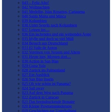
043 – Feliz Año!
042 Weihnachten
041 Medellin, Islas Rosarios, Cartagena
040 Santa Marta und Minca
039 Kolumbien
038 Unter Segeln nach Kolumbien
037 Leinen los…
036 Ein lachendes und ein weinendes Auge
035 Idylle und doch so viel Müll
034 Besuch aus Deutschland
033 El Valle de Anton
032 Vereinen von Neuem und Altem
031 Heute hier, Morgen dort…
030 Action in San Blas
029 Guna Yala
028 Zurück im Palmenland
027 Ein Ausblick
026 San Blas Inseln
025 Oh wie schön ist Panama?
024 Sail away
023 Auf dem Weg nach Panama
022 Zurück in Curacao
021 Das beeindruckende Bonaire
020 Kleine Programmänderung
019 Geschichten zur Unterhaltung