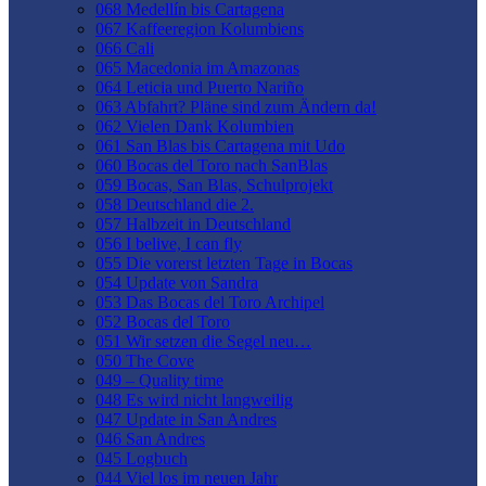
068 Medellín bis Cartagena
067 Kaffeeregion Kolumbiens
066 Cali
065 Macedonia im Amazonas
064 Leticia und Puerto Nariño
063 Abfahrt? Pläne sind zum Ändern da!
062 Vielen Dank Kolumbien
061 San Blas bis Cartagena mit Udo
060 Bocas del Toro nach SanBlas
059 Bocas, San Blas, Schulprojekt
058 Deutschland die 2.
057 Halbzeit in Deutschland
056 I belive, I can fly
055 Die vorerst letzten Tage in Bocas
054 Update von Sandra
053 Das Bocas del Toro Archipel
052 Bocas del Toro
051 Wir setzen die Segel neu…
050 The Cove
049 – Quality time
048 Es wird nicht langweilig
047 Update in San Andres
046 San Andres
045 Logbuch
044 Viel los im neuen Jahr