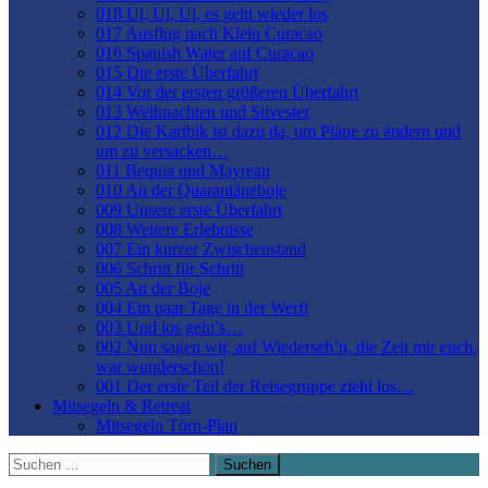
018 Ui, Ui, Ui, es geht wieder los
017 Ausflug nach Klein Curacao
016 Spanish Water auf Curacao
015 Die erste Überfahrt
014 Vor der ersten größeren Überfahrt
013 Weihnachten und Silvester
012 Die Karibik ist dazu da, um Pläne zu ändern und
um zu versacken…
011 Bequia und Mayreau
010 An der Quarantäneboje
009 Unsere erste Überfahrt
008 Weitere Erlebnisse
007 Ein kurzer Zwischenstand
006 Schritt für Schritt
005 An der Boje
004 Ein paar Tage in der Werft
003 Und los geht’s…
002 Nun sagen wir, auf Wiederseh’n, die Zeit mir euch,
war wunderschön!
001 Der erste Teil der Reisegruppe zieht los…
Mitsegeln & Retreat
Mitsegeln Törn-Plan
Suchen
nach: