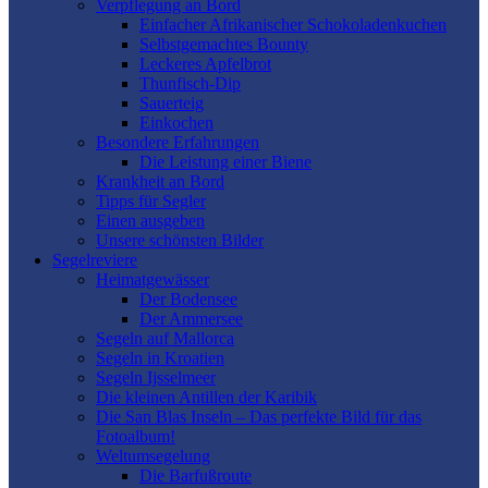
Verpflegung an Bord
Einfacher Afrikanischer Schokoladenkuchen
Selbstgemachtes Bounty
Leckeres Apfelbrot
Thunfisch-Dip
Sauerteig
Einkochen
Besondere Erfahrungen
Die Leistung einer Biene
Krankheit an Bord
Tipps für Segler
Einen ausgeben
Unsere schönsten Bilder
Segelreviere
Heimatgewässer
Der Bodensee
Der Ammersee
Segeln auf Mallorca
Segeln in Kroatien
Segeln Ijsselmeer
Die kleinen Antillen der Karibik
Die San Blas Inseln – Das perfekte Bild für das
Fotoalbum!
Weltumsegelung
Die Barfußroute