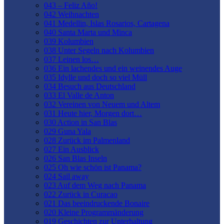
043 – Feliz Año!
042 Weihnachten
041 Medellin, Islas Rosarios, Cartagena
040 Santa Marta und Minca
039 Kolumbien
038 Unter Segeln nach Kolumbien
037 Leinen los…
036 Ein lachendes und ein weinendes Auge
035 Idylle und doch so viel Müll
034 Besuch aus Deutschland
033 El Valle de Anton
032 Vereinen von Neuem und Altem
031 Heute hier, Morgen dort…
030 Action in San Blas
029 Guna Yala
028 Zurück im Palmenland
027 Ein Ausblick
026 San Blas Inseln
025 Oh wie schön ist Panama?
024 Sail away
023 Auf dem Weg nach Panama
022 Zurück in Curacao
021 Das beeindruckende Bonaire
020 Kleine Programmänderung
019 Geschichten zur Unterhaltung