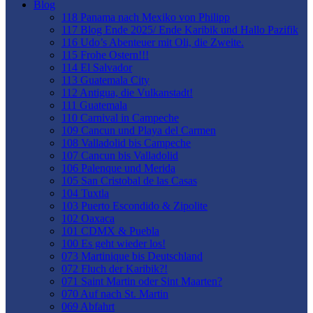
Blog
118 Panama nach Mexiko von Philipp
117 Blog Ende 2025/ Ende Karibik und Hallo Pazifik
116 Udo’s Abenteuer mit Oli, die Zweite.
115 Frohe Ostern!!!
114 El Salvador
113 Guatemala City
112 Antigua, die Vulkanstadt!
111 Guatemala
110 Carnival in Campeche
109 Cancun und Playa del Carmen
108 Valladolid bis Campeche
107 Cancun bis Valladolid
106 Palenque und Merida
105 San Cristobal de las Casas
104 Tuxtla
103 Puerto Escondido & Zipolite
102 Oaxaca
101 CDMX & Puebla
100 Es geht wieder los!
073 Martinique bis Deutschland
072 Fluch der Karibik?!
071 Saint Martin oder Sint Maarten?
070 Auf nach St. Martin
069 Abfahrt