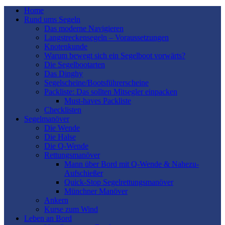
Home
Rund ums Segeln
Das moderne Navigieren
Langstreckensegeln – Voraussetzungen
Knotenkunde
Warum bewegt sich ein Segelboot vorwärts?
Die Segelbootarten
Das Dinghy
Segelscheine/Bootsführerscheine
Packliste: Das sollten Mitsegler einpacken
Must-haves Packliste
Checklisten
Segelmanöver
Die Wende
Die Halse
Die Q-Wende
Rettungsmanöver
Mann über Bord mit Q-Wende & Nahezu-
Aufschießer
Quick-Stop Segelrettungsmanöver
Münchner Manöver
Ankern
Kurse zum Wind
Leben an Bord