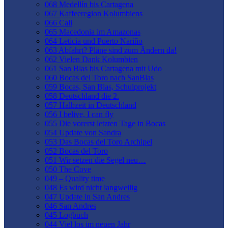
068 Medellín bis Cartagena
067 Kaffeeregion Kolumbiens
066 Cali
065 Macedonia im Amazonas
064 Leticia und Puerto Nariño
063 Abfahrt? Pläne sind zum Ändern da!
062 Vielen Dank Kolumbien
061 San Blas bis Cartagena mit Udo
060 Bocas del Toro nach SanBlas
059 Bocas, San Blas, Schulprojekt
058 Deutschland die 2.
057 Halbzeit in Deutschland
056 I belive, I can fly
055 Die vorerst letzten Tage in Bocas
054 Update von Sandra
053 Das Bocas del Toro Archipel
052 Bocas del Toro
051 Wir setzen die Segel neu…
050 The Cove
049 – Quality time
048 Es wird nicht langweilig
047 Update in San Andres
046 San Andres
045 Logbuch
044 Viel los im neuen Jahr