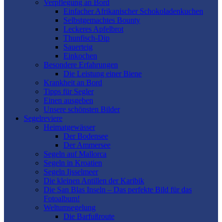
Verpflegung an Bord
Einfacher Afrikanischer Schokoladenkuchen
Selbstgemachtes Bounty
Leckeres Apfelbrot
Thunfisch-Dip
Sauerteig
Einkochen
Besondere Erfahrungen
Die Leistung einer Biene
Krankheit an Bord
Tipps für Segler
Einen ausgeben
Unsere schönsten Bilder
Segelreviere
Heimatgewässer
Der Bodensee
Der Ammersee
Segeln auf Mallorca
Segeln in Kroatien
Segeln Ijsselmeer
Die kleinen Antillen der Karibik
Die San Blas Inseln – Das perfekte Bild für das
Fotoalbum!
Weltumsegelung
Die Barfußroute