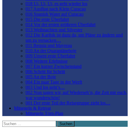
018 Ui, Ui, Ui, es geht wieder los
017 Ausflug nach Klein Curacao
016 Spanish Water auf Curacao
015 Die erste Überfahrt
014 Vor der ersten größeren Überfahrt
013 Weihnachten und Silvester
012 Die Karibik ist dazu da, um Pläne zu ändern und
um zu versacken…
011 Bequia und Mayreau
010 An der Quarantäneboje
009 Unsere erste Überfahrt
008 Weitere Erlebnisse
007 Ein kurzer Zwischenstand
006 Schritt für Schritt
005 An der Boje
004 Ein paar Tage in der Werft
003 Und los geht’s…
002 Nun sagen wir, auf Wiederseh’n, die Zeit mir euch,
war wunderschön!
001 Der erste Teil der Reisegruppe zieht los…
Mitsegeln & Retreat
Mitsegeln Törn-Plan
Suchen
nach: