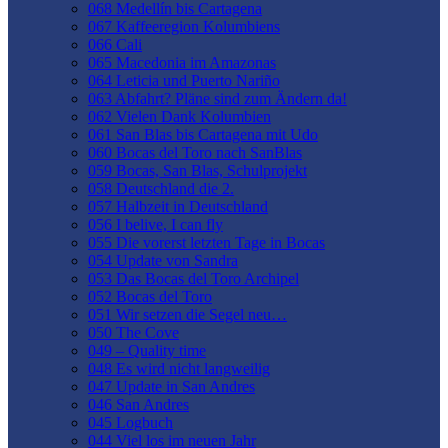
068 Medellín bis Cartagena
067 Kaffeeregion Kolumbiens
066 Cali
065 Macedonia im Amazonas
064 Leticia und Puerto Nariño
063 Abfahrt? Pläne sind zum Ändern da!
062 Vielen Dank Kolumbien
061 San Blas bis Cartagena mit Udo
060 Bocas del Toro nach SanBlas
059 Bocas, San Blas, Schulprojekt
058 Deutschland die 2.
057 Halbzeit in Deutschland
056 I belive, I can fly
055 Die vorerst letzten Tage in Bocas
054 Update von Sandra
053 Das Bocas del Toro Archipel
052 Bocas del Toro
051 Wir setzen die Segel neu…
050 The Cove
049 – Quality time
048 Es wird nicht langweilig
047 Update in San Andres
046 San Andres
045 Logbuch
044 Viel los im neuen Jahr