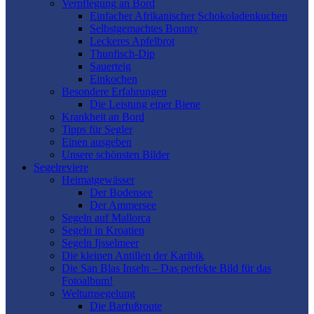
Verpflegung an Bord
Einfacher Afrikanischer Schokoladenkuchen
Selbstgemachtes Bounty
Leckeres Apfelbrot
Thunfisch-Dip
Sauerteig
Einkochen
Besondere Erfahrungen
Die Leistung einer Biene
Krankheit an Bord
Tipps für Segler
Einen ausgeben
Unsere schönsten Bilder
Segelreviere
Heimatgewässer
Der Bodensee
Der Ammersee
Segeln auf Mallorca
Segeln in Kroatien
Segeln Ijsselmeer
Die kleinen Antillen der Karibik
Die San Blas Inseln – Das perfekte Bild für das
Fotoalbum!
Weltumsegelung
Die Barfußroute