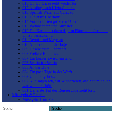
018 Ui, Ui, Ui, es geht wieder los
017 Ausflug nach Klein Curacao
016 Spanish Water auf Curacao
015 Die erste Überfahrt
014 Vor der ersten größeren Überfahrt
013 Weihnachten und Silvester
012 Die Karibik ist dazu da, um Pläne zu ändern und
um zu versacken…
011 Bequia und Mayreau
010 An der Quarantäneboje
009 Unsere erste Überfahrt
008 Weitere Erlebnisse
007 Ein kurzer Zwischenstand
006 Schritt für Schritt
005 An der Boje
004 Ein paar Tage in der Werft
003 Und los geht’s…
002 Nun sagen wir, auf Wiederseh’n, die Zeit mir euch,
war wunderschön!
001 Der erste Teil der Reisegruppe zieht los…
Mitsegeln & Retreat
Mitsegeln Törn-Plan
Suchen
nach: