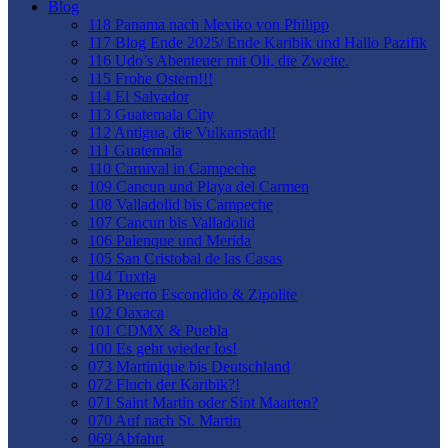
Blog
118 Panama nach Mexiko von Philipp
117 Blog Ende 2025/ Ende Karibik und Hallo Pazifik
116 Udo’s Abenteuer mit Oli, die Zweite.
115 Frohe Ostern!!!
114 El Salvador
113 Guatemala City
112 Antigua, die Vulkanstadt!
111 Guatemala
110 Carnival in Campeche
109 Cancun und Playa del Carmen
108 Valladolid bis Campeche
107 Cancun bis Valladolid
106 Palenque und Merida
105 San Cristobal de las Casas
104 Tuxtla
103 Puerto Escondido & Zipolite
102 Oaxaca
101 CDMX & Puebla
100 Es geht wieder los!
073 Martinique bis Deutschland
072 Fluch der Karibik?!
071 Saint Martin oder Sint Maarten?
070 Auf nach St. Martin
069 Abfahrt