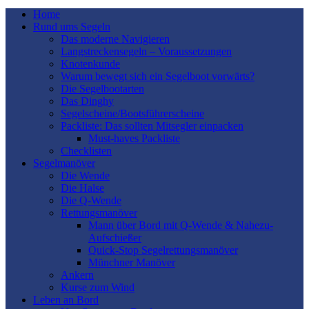
Home
Rund ums Segeln
Das moderne Navigieren
Langstreckensegeln – Voraussetzungen
Knotenkunde
Warum bewegt sich ein Segelboot vorwärts?
Die Segelbootarten
Das Dinghy
Segelscheine/Bootsführerscheine
Packliste: Das sollten Mitsegler einpacken
Must-haves Packliste
Checklisten
Segelmanöver
Die Wende
Die Halse
Die Q-Wende
Rettungsmanöver
Mann über Bord mit Q-Wende & Nahezu-
Aufschießer
Quick-Stop Segelrettungsmanöver
Münchner Manöver
Ankern
Kurse zum Wind
Leben an Bord