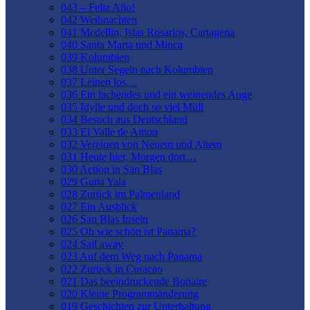
043 – Feliz Año!
042 Weihnachten
041 Medellin, Islas Rosarios, Cartagena
040 Santa Marta und Minca
039 Kolumbien
038 Unter Segeln nach Kolumbien
037 Leinen los…
036 Ein lachendes und ein weinendes Auge
035 Idylle und doch so viel Müll
034 Besuch aus Deutschland
033 El Valle de Anton
032 Vereinen von Neuem und Altem
031 Heute hier, Morgen dort…
030 Action in San Blas
029 Guna Yala
028 Zurück im Palmenland
027 Ein Ausblick
026 San Blas Inseln
025 Oh wie schön ist Panama?
024 Sail away
023 Auf dem Weg nach Panama
022 Zurück in Curacao
021 Das beeindruckende Bonaire
020 Kleine Programmänderung
019 Geschichten zur Unterhaltung