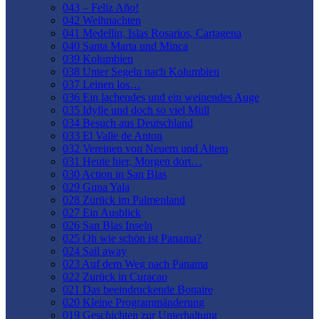
043 – Feliz Año!
042 Weihnachten
041 Medellin, Islas Rosarios, Cartagena
040 Santa Marta und Minca
039 Kolumbien
038 Unter Segeln nach Kolumbien
037 Leinen los…
036 Ein lachendes und ein weinendes Auge
035 Idylle und doch so viel Müll
034 Besuch aus Deutschland
033 El Valle de Anton
032 Vereinen von Neuem und Altem
031 Heute hier, Morgen dort…
030 Action in San Blas
029 Guna Yala
028 Zurück im Palmenland
027 Ein Ausblick
026 San Blas Inseln
025 Oh wie schön ist Panama?
024 Sail away
023 Auf dem Weg nach Panama
022 Zurück in Curacao
021 Das beeindruckende Bonaire
020 Kleine Programmänderung
019 Geschichten zur Unterhaltung