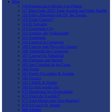
Blog
118 Panama nach Mexiko von Philipp
117 Blog Ende 2025/ Ende Karibik und Hallo Pazifik
116 Udo’s Abenteuer mit Oli, die Zweite.
115 Frohe Ostern!!!
114 El Salvador
113 Guatemala City
112 Antigua, die Vulkanstadt!
111 Guatemala
110 Carnival in Campeche
109 Cancun und Playa del Carmen
108 Valladolid bis Campeche
107 Cancun bis Valladolid
106 Palenque und Merida
105 San Cristobal de las Casas
104 Tuxtla
103 Puerto Escondido & Zipolite
102 Oaxaca
101 CDMX & Puebla
100 Es geht wieder los!
073 Martinique bis Deutschland
072 Fluch der Karibik?!
071 Saint Martin oder Sint Maarten?
070 Auf nach St. Martin
069 Abfahrt