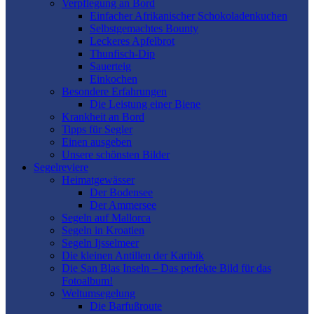
Verpflegung an Bord
Einfacher Afrikanischer Schokoladenkuchen
Selbstgemachtes Bounty
Leckeres Apfelbrot
Thunfisch-Dip
Sauerteig
Einkochen
Besondere Erfahrungen
Die Leistung einer Biene
Krankheit an Bord
Tipps für Segler
Einen ausgeben
Unsere schönsten Bilder
Segelreviere
Heimatgewässer
Der Bodensee
Der Ammersee
Segeln auf Mallorca
Segeln in Kroatien
Segeln Ijsselmeer
Die kleinen Antillen der Karibik
Die San Blas Inseln – Das perfekte Bild für das
Fotoalbum!
Weltumsegelung
Die Barfußroute