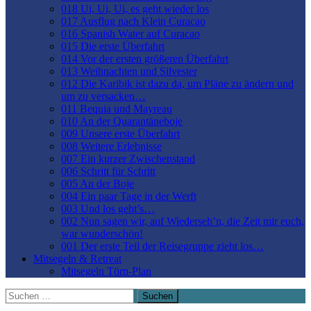
018 Ui, Ui, Ui, es geht wieder los
017 Ausflug nach Klein Curacao
016 Spanish Water auf Curacao
015 Die erste Überfahrt
014 Vor der ersten größeren Überfahrt
013 Weihnachten und Silvester
012 Die Karibik ist dazu da, um Pläne zu ändern und
um zu versacken…
011 Bequia und Mayreau
010 An der Quarantäneboje
009 Unsere erste Überfahrt
008 Weitere Erlebnisse
007 Ein kurzer Zwischenstand
006 Schritt für Schritt
005 An der Boje
004 Ein paar Tage in der Werft
003 Und los geht’s…
002 Nun sagen wir, auf Wiederseh’n, die Zeit mir euch,
war wunderschön!
001 Der erste Teil der Reisegruppe zieht los…
Mitsegeln & Retreat
Mitsegeln Törn-Plan
Suchen
nach: