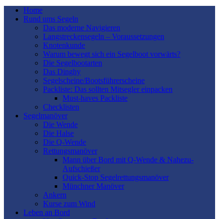
Home
Rund ums Segeln
Das moderne Navigieren
Langstreckensegeln – Voraussetzungen
Knotenkunde
Warum bewegt sich ein Segelboot vorwärts?
Die Segelbootarten
Das Dinghy
Segelscheine/Bootsführerscheine
Packliste: Das sollten Mitsegler einpacken
Must-haves Packliste
Checklisten
Segelmanöver
Die Wende
Die Halse
Die Q-Wende
Rettungsmanöver
Mann über Bord mit Q-Wende & Nahezu-
Aufschießer
Quick-Stop Segelrettungsmanöver
Münchner Manöver
Ankern
Kurse zum Wind
Leben an Bord