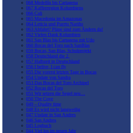
068 Medellín bis Cartagena
067 Kaffeeregion Kolumbiens
066 Cali
065 Macedonia im Amazonas
064 Leticia und Puerto Nariño
063 Abfahrt? Pläne sind zum Ändern da!
062 Vielen Dank Kolumbien
061 San Blas bis Cartagena mit Udo
060 Bocas del Toro nach SanBlas
059 Bocas, San Blas, Schulprojekt
058 Deutschland die 2.
057 Halbzeit in Deutschland
056 I belive, I can fly
055 Die vorerst letzten Tage in Bocas
054 Update von Sandra
053 Das Bocas del Toro Archipel
052 Bocas del Toro
051 Wir setzen die Segel neu…
050 The Cove
049 – Quality time
048 Es wird nicht langweilig
047 Update in San Andres
046 San Andres
045 Logbuch
044 Viel los im neuen Jahr