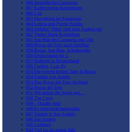
068 Medellín bis Cartagena
067 Kaffeeregion Kolumbiens
066 Cali
065 Macedonia im Amazonas
064 Leticia und Puerto Nariño
063 Abfahrt? Pläne sind zum Ändern da!
062 Vielen Dank Kolumbien
061 San Blas bis Cartagena mit Udo
060 Bocas del Toro nach SanBlas
059 Bocas, San Blas, Schulprojekt
058 Deutschland die 2.
057 Halbzeit in Deutschland
056 I belive, I can fly
055 Die vorerst letzten Tage in Bocas
054 Update von Sandra
053 Das Bocas del Toro Archipel
052 Bocas del Toro
051 Wir setzen die Segel neu…
050 The Cove
049 – Quality time
048 Es wird nicht langweilig
047 Update in San Andres
046 San Andres
045 Logbuch
044 Viel los im neuen Jahr