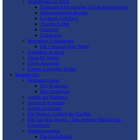
Verpflegung an Bord
Einfacher Afrikanischer Schokoladenkuchen
Selbstgemachtes Bounty
Leckeres Apfelbrot
Thunfisch-Dip
Sauerteig
Einkochen
Besondere Erfahrungen
Die Leistung einer Biene
Krankheit an Bord
Tipps für Segler
Einen ausgeben
Unsere schönsten Bilder
Segelreviere
Heimatgewässer
Der Bodensee
Der Ammersee
Segeln auf Mallorca
Segeln in Kroatien
Segeln Ijsselmeer
Die kleinen Antillen der Karibik
Die San Blas Inseln – Das perfekte Bild für das
Fotoalbum!
Weltumsegelung
Die Barfußroute