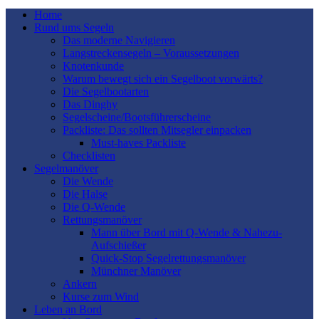
Home
Rund ums Segeln
Das moderne Navigieren
Langstreckensegeln – Voraussetzungen
Knotenkunde
Warum bewegt sich ein Segelboot vorwärts?
Die Segelbootarten
Das Dinghy
Segelscheine/Bootsführerscheine
Packliste: Das sollten Mitsegler einpacken
Must-haves Packliste
Checklisten
Segelmanöver
Die Wende
Die Halse
Die Q-Wende
Rettungsmanöver
Mann über Bord mit Q-Wende & Nahezu-
Aufschießer
Quick-Stop Segelrettungsmanöver
Münchner Manöver
Ankern
Kurse zum Wind
Leben an Bord