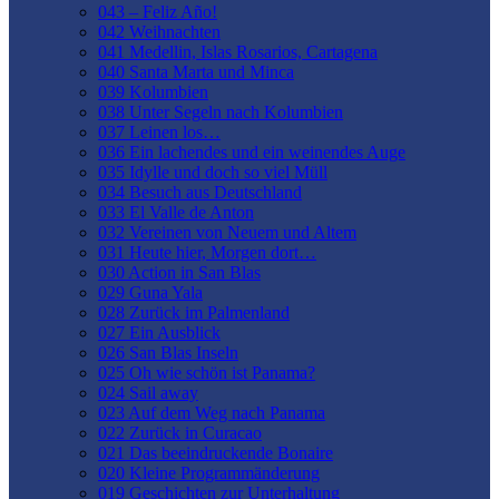
043 – Feliz Año!
042 Weihnachten
041 Medellin, Islas Rosarios, Cartagena
040 Santa Marta und Minca
039 Kolumbien
038 Unter Segeln nach Kolumbien
037 Leinen los…
036 Ein lachendes und ein weinendes Auge
035 Idylle und doch so viel Müll
034 Besuch aus Deutschland
033 El Valle de Anton
032 Vereinen von Neuem und Altem
031 Heute hier, Morgen dort…
030 Action in San Blas
029 Guna Yala
028 Zurück im Palmenland
027 Ein Ausblick
026 San Blas Inseln
025 Oh wie schön ist Panama?
024 Sail away
023 Auf dem Weg nach Panama
022 Zurück in Curacao
021 Das beeindruckende Bonaire
020 Kleine Programmänderung
019 Geschichten zur Unterhaltung