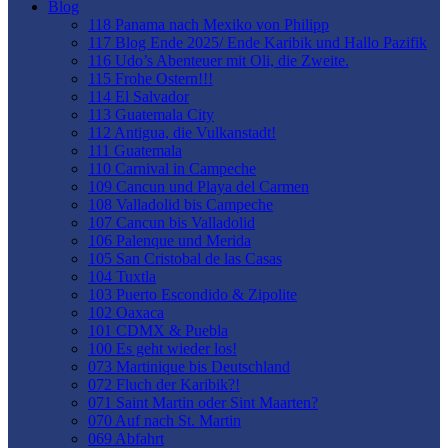
Blog
118 Panama nach Mexiko von Philipp
117 Blog Ende 2025/ Ende Karibik und Hallo Pazifik
116 Udo’s Abenteuer mit Oli, die Zweite.
115 Frohe Ostern!!!
114 El Salvador
113 Guatemala City
112 Antigua, die Vulkanstadt!
111 Guatemala
110 Carnival in Campeche
109 Cancun und Playa del Carmen
108 Valladolid bis Campeche
107 Cancun bis Valladolid
106 Palenque und Merida
105 San Cristobal de las Casas
104 Tuxtla
103 Puerto Escondido & Zipolite
102 Oaxaca
101 CDMX & Puebla
100 Es geht wieder los!
073 Martinique bis Deutschland
072 Fluch der Karibik?!
071 Saint Martin oder Sint Maarten?
070 Auf nach St. Martin
069 Abfahrt