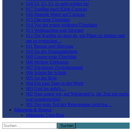
018 Ui, Ui, Ui, es geht wieder los
017 Ausflug nach Klein Curacao
016 Spanish Water auf Curacao
015 Die erste Überfahrt
014 Vor der ersten größeren Überfahrt
013 Weihnachten und Silvester
012 Die Karibik ist dazu da, um Pläne zu ändern und
um zu versacken…
011 Bequia und Mayreau
010 An der Quarantäneboje
009 Unsere erste Überfahrt
008 Weitere Erlebnisse
007 Ein kurzer Zwischenstand
006 Schritt für Schritt
005 An der Boje
004 Ein paar Tage in der Werft
003 Und los geht’s…
002 Nun sagen wir, auf Wiederseh’n, die Zeit mir euch,
war wunderschön!
001 Der erste Teil der Reisegruppe zieht los…
Mitsegeln & Retreat
Mitsegeln Törn-Plan
Suchen
nach: