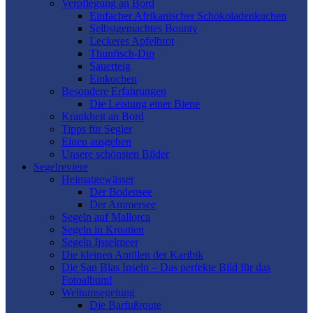
Verpflegung an Bord
Einfacher Afrikanischer Schokoladenkuchen
Selbstgemachtes Bounty
Leckeres Apfelbrot
Thunfisch-Dip
Sauerteig
Einkochen
Besondere Erfahrungen
Die Leistung einer Biene
Krankheit an Bord
Tipps für Segler
Einen ausgeben
Unsere schönsten Bilder
Segelreviere
Heimatgewässer
Der Bodensee
Der Ammersee
Segeln auf Mallorca
Segeln in Kroatien
Segeln Ijsselmeer
Die kleinen Antillen der Karibik
Die San Blas Inseln – Das perfekte Bild für das
Fotoalbum!
Weltumsegelung
Die Barfußroute