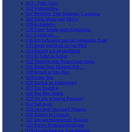
043 – Feliz Año!
042 Weihnachten
041 Medellin, Islas Rosarios, Cartagena
040 Santa Marta und Minca
039 Kolumbien
038 Unter Segeln nach Kolumbien
037 Leinen los…
036 Ein lachendes und ein weinendes Auge
035 Idylle und doch so viel Müll
034 Besuch aus Deutschland
033 El Valle de Anton
032 Vereinen von Neuem und Altem
031 Heute hier, Morgen dort…
030 Action in San Blas
029 Guna Yala
028 Zurück im Palmenland
027 Ein Ausblick
026 San Blas Inseln
025 Oh wie schön ist Panama?
024 Sail away
023 Auf dem Weg nach Panama
022 Zurück in Curacao
021 Das beeindruckende Bonaire
020 Kleine Programmänderung
019 Geschichten zur Unterhaltung