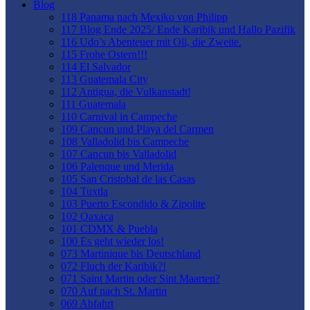
Blog
118 Panama nach Mexiko von Philipp
117 Blog Ende 2025/ Ende Karibik und Hallo Pazifik
116 Udo’s Abenteuer mit Oli, die Zweite.
115 Frohe Ostern!!!
114 El Salvador
113 Guatemala City
112 Antigua, die Vulkanstadt!
111 Guatemala
110 Carnival in Campeche
109 Cancun und Playa del Carmen
108 Valladolid bis Campeche
107 Cancun bis Valladolid
106 Palenque und Merida
105 San Cristobal de las Casas
104 Tuxtla
103 Puerto Escondido & Zipolite
102 Oaxaca
101 CDMX & Puebla
100 Es geht wieder los!
073 Martinique bis Deutschland
072 Fluch der Karibik?!
071 Saint Martin oder Sint Maarten?
070 Auf nach St. Martin
069 Abfahrt