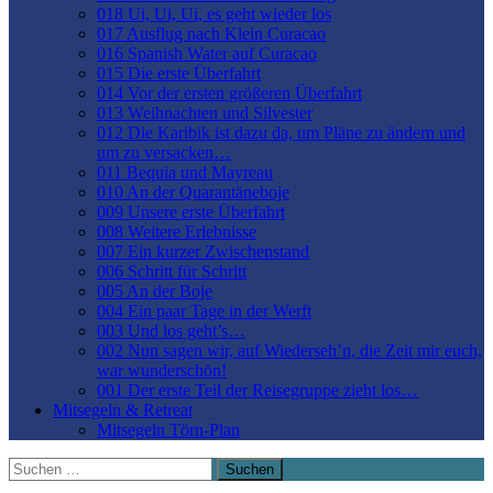
018 Ui, Ui, Ui, es geht wieder los
017 Ausflug nach Klein Curacao
016 Spanish Water auf Curacao
015 Die erste Überfahrt
014 Vor der ersten größeren Überfahrt
013 Weihnachten und Silvester
012 Die Karibik ist dazu da, um Pläne zu ändern und
um zu versacken…
011 Bequia und Mayreau
010 An der Quarantäneboje
009 Unsere erste Überfahrt
008 Weitere Erlebnisse
007 Ein kurzer Zwischenstand
006 Schritt für Schritt
005 An der Boje
004 Ein paar Tage in der Werft
003 Und los geht’s…
002 Nun sagen wir, auf Wiederseh’n, die Zeit mir euch,
war wunderschön!
001 Der erste Teil der Reisegruppe zieht los…
Mitsegeln & Retreat
Mitsegeln Törn-Plan
Suchen
nach: