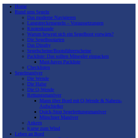
Home
Rund ums Segeln
Das moderne Navigieren
Langstreckensegeln – Voraussetzungen
Knotenkunde
Warum bewegt sich ein Segelboot vorwärts?
Die Segelbootarten
Das Dinghy
Segelscheine/Bootsführerscheine
Packliste: Das sollten Mitsegler einpacken
Must-haves Packliste
Checklisten
Segelmanöver
Die Wende
Die Halse
Die Q-Wende
Rettungsmanöver
Mann über Bord mit Q-Wende & Nahezu-
Aufschießer
Quick-Stop Segelrettungsmanöver
Münchner Manöver
Ankern
Kurse zum Wind
Leben an Bord