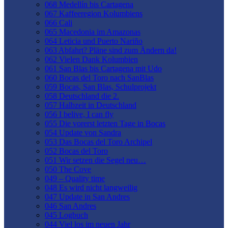
068 Medellín bis Cartagena
067 Kaffeeregion Kolumbiens
066 Cali
065 Macedonia im Amazonas
064 Leticia und Puerto Nariño
063 Abfahrt? Pläne sind zum Ändern da!
062 Vielen Dank Kolumbien
061 San Blas bis Cartagena mit Udo
060 Bocas del Toro nach SanBlas
059 Bocas, San Blas, Schulprojekt
058 Deutschland die 2.
057 Halbzeit in Deutschland
056 I belive, I can fly
055 Die vorerst letzten Tage in Bocas
054 Update von Sandra
053 Das Bocas del Toro Archipel
052 Bocas del Toro
051 Wir setzen die Segel neu…
050 The Cove
049 – Quality time
048 Es wird nicht langweilig
047 Update in San Andres
046 San Andres
045 Logbuch
044 Viel los im neuen Jahr