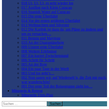
018 Ui, Ui, Ui, es geht wieder los
017 Ausflug nach Klein Curacao
016 Spanish Water auf Curacao
015 Die erste Überfahrt
014 Vor der ersten größeren Überfahrt
013 Weihnachten und Silvester
012 Die Karibik ist dazu da, um Pläne zu ändern und
um zu versacken…
011 Bequia und Mayreau
010 An der Quarantäneboje
009 Unsere erste Überfahrt
008 Weitere Erlebnisse
007 Ein kurzer Zwischenstand
006 Schritt für Schritt
005 An der Boje
004 Ein paar Tage in der Werft
003 Und los geht’s…
002 Nun sagen wir, auf Wiederseh’n, die Zeit mir euch,
war wunderschön!
001 Der erste Teil der Reisegruppe zieht los…
Mitsegeln & Retreat
Mitsegeln Törn-Plan
Suchen
nach: