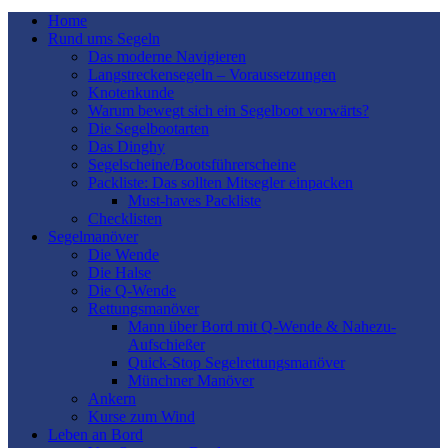
Home
Rund ums Segeln
Das moderne Navigieren
Langstreckensegeln – Voraussetzungen
Knotenkunde
Warum bewegt sich ein Segelboot vorwärts?
Die Segelbootarten
Das Dinghy
Segelscheine/Bootsführerscheine
Packliste: Das sollten Mitsegler einpacken
Must-haves Packliste
Checklisten
Segelmanöver
Die Wende
Die Halse
Die Q-Wende
Rettungsmanöver
Mann über Bord mit Q-Wende & Nahezu-
Aufschießer
Quick-Stop Segelrettungsmanöver
Münchner Manöver
Ankern
Kurse zum Wind
Leben an Bord