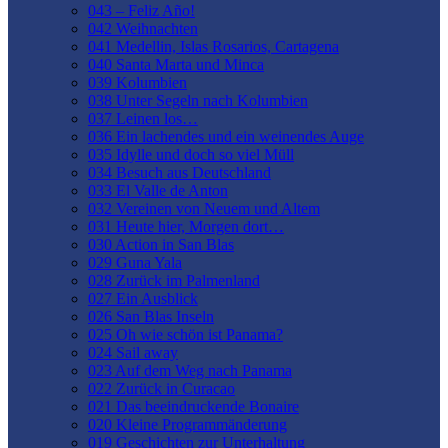
043 – Feliz Año!
042 Weihnachten
041 Medellin, Islas Rosarios, Cartagena
040 Santa Marta und Minca
039 Kolumbien
038 Unter Segeln nach Kolumbien
037 Leinen los…
036 Ein lachendes und ein weinendes Auge
035 Idylle und doch so viel Müll
034 Besuch aus Deutschland
033 El Valle de Anton
032 Vereinen von Neuem und Altem
031 Heute hier, Morgen dort…
030 Action in San Blas
029 Guna Yala
028 Zurück im Palmenland
027 Ein Ausblick
026 San Blas Inseln
025 Oh wie schön ist Panama?
024 Sail away
023 Auf dem Weg nach Panama
022 Zurück in Curacao
021 Das beeindruckende Bonaire
020 Kleine Programmänderung
019 Geschichten zur Unterhaltung