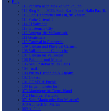
Blog
118 Panama nach Mexiko von Philipp
117 Blog Ende 2025/ Ende Karibik und Hallo Pazifik
116 Udo’s Abenteuer mit Oli, die Zweite.
115 Frohe Ostern!!!
114 El Salvador
113 Guatemala City
112 Antigua, die Vulkanstadt!
111 Guatemala
110 Carnival in Campeche
109 Cancun und Playa del Carmen
108 Valladolid bis Campeche
107 Cancun bis Valladolid
106 Palenque und Merida
105 San Cristobal de las Casas
104 Tuxtla
103 Puerto Escondido & Zipolite
102 Oaxaca
101 CDMX & Puebla
100 Es geht wieder los!
073 Martinique bis Deutschland
072 Fluch der Karibik?!
071 Saint Martin oder Sint Maarten?
070 Auf nach St. Martin
069 Abfahrt