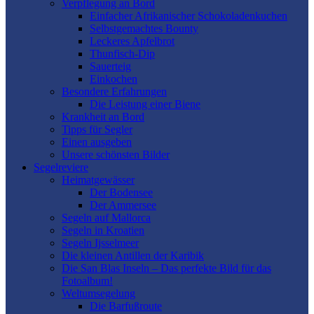
Verpflegung an Bord
Einfacher Afrikanischer Schokoladenkuchen
Selbstgemachtes Bounty
Leckeres Apfelbrot
Thunfisch-Dip
Sauerteig
Einkochen
Besondere Erfahrungen
Die Leistung einer Biene
Krankheit an Bord
Tipps für Segler
Einen ausgeben
Unsere schönsten Bilder
Segelreviere
Heimatgewässer
Der Bodensee
Der Ammersee
Segeln auf Mallorca
Segeln in Kroatien
Segeln Ijsselmeer
Die kleinen Antillen der Karibik
Die San Blas Inseln – Das perfekte Bild für das
Fotoalbum!
Weltumsegelung
Die Barfußroute