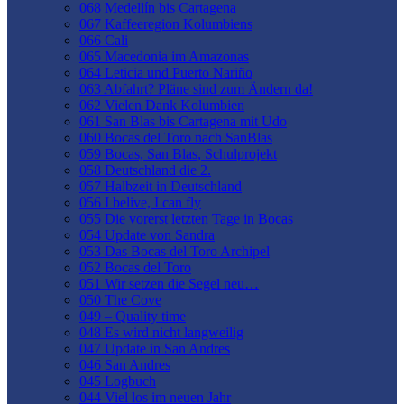
068 Medellín bis Cartagena
067 Kaffeeregion Kolumbiens
066 Cali
065 Macedonia im Amazonas
064 Leticia und Puerto Nariño
063 Abfahrt? Pläne sind zum Ändern da!
062 Vielen Dank Kolumbien
061 San Blas bis Cartagena mit Udo
060 Bocas del Toro nach SanBlas
059 Bocas, San Blas, Schulprojekt
058 Deutschland die 2.
057 Halbzeit in Deutschland
056 I belive, I can fly
055 Die vorerst letzten Tage in Bocas
054 Update von Sandra
053 Das Bocas del Toro Archipel
052 Bocas del Toro
051 Wir setzen die Segel neu…
050 The Cove
049 – Quality time
048 Es wird nicht langweilig
047 Update in San Andres
046 San Andres
045 Logbuch
044 Viel los im neuen Jahr