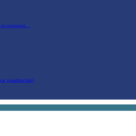
m zu versacken…
 war wunderschön!