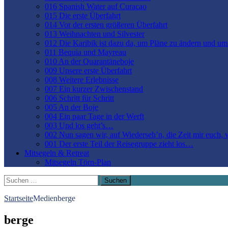
016 Spanish Water auf Curacao
015 Die erste Überfahrt
014 Vor der ersten größeren Überfahrt
013 Weihnachten und Silvester
012 Die Karibik ist dazu da, um Pläne zu ändern und u
011 Bequia und Mayreau
010 An der Quarantäneboje
009 Unsere erste Überfahrt
008 Weitere Erlebnisse
007 Ein kurzer Zwischenstand
006 Schritt für Schritt
005 An der Boje
004 Ein paar Tage in der Werft
003 Und los geht’s…
002 Nun sagen wir, auf Wiederseh’n, die Zeit mir euch,
001 Der erste Teil der Reisegruppe zieht los…
Mitsegeln & Retreat
Mitsegeln Törn-Plan
Suchen
nach:
Startseite
Medien
berge
berge