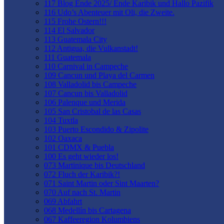
117 Blog Ende 2025/ Ende Karibik und Hallo Pazifik
116 Udo’s Abenteuer mit Oli, die Zweite.
115 Frohe Ostern!!!
114 El Salvador
113 Guatemala City
112 Antigua, die Vulkanstadt!
111 Guatemala
110 Carnival in Campeche
109 Cancun und Playa del Carmen
108 Valladolid bis Campeche
107 Cancun bis Valladolid
106 Palenque und Merida
105 San Cristobal de las Casas
104 Tuxtla
103 Puerto Escondido & Zipolite
102 Oaxaca
101 CDMX & Puebla
100 Es geht wieder los!
073 Martinique bis Deutschland
072 Fluch der Karibik?!
071 Saint Martin oder Sint Maarten?
070 Auf nach St. Martin
069 Abfahrt
068 Medellín bis Cartagena
067 Kaffeeregion Kolumbiens