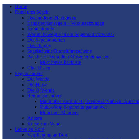
Home
Rund ums Segeln
Das moderne Navigieren
Langstreckensegeln – Voraussetzungen
Knotenkunde
Warum bewegt sich ein Segelboot vorwärts?
Die Segelbootarten
Das Dinghy
Segelscheine/Bootsführerscheine
Packliste: Das sollten Mitsegler einpacken
Must-haves Packliste
Checklisten
Segelmanöver
Die Wende
Die Halse
Die Q-Wende
Rettungsmanöver
Mann über Bord mit Q-Wende & Nahezu- Aufschi
Quick-Stop Segelrettungsmanöver
Münchner Manöver
Ankern
Kurse zum Wind
Leben an Bord
Verpflegung an Bord