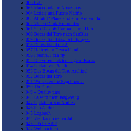
066 Cali
065 Macedonia im Amazonas
064 Leticia und Puerto Nariño
063 Abfahrt? Pläne sind zum Ändern da!
062 Vielen Dank Kolumbien
061 San Blas bis Cartagena mit Udo
060 Bocas del Toro nach SanBlas
059 Bocas, San Blas, Schulprojekt
058 Deutschland die 2.
057 Halbzeit in Deutschland
056 I belive, I can fly
055 Die vorerst letzten Tage in Bocas
054 Update von Sandra
053 Das Bocas del Toro Archipel
052 Bocas del Toro
051 Wir setzen die Segel neu…
050 The Cove
049 – Quality time
048 Es wird nicht langweilig
047 Update in San Andres
046 San Andres
045 Logbuch
044 Viel los im neuen Jahr
043 – Feliz Año!
042 Weihnachten