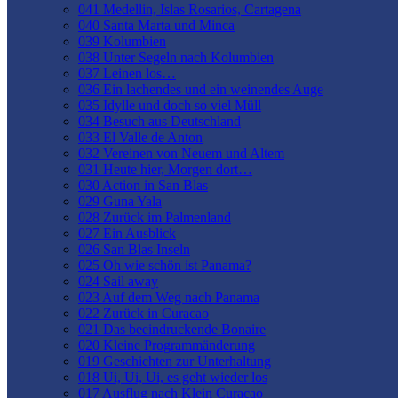
041 Medellin, Islas Rosarios, Cartagena
040 Santa Marta und Minca
039 Kolumbien
038 Unter Segeln nach Kolumbien
037 Leinen los…
036 Ein lachendes und ein weinendes Auge
035 Idylle und doch so viel Müll
034 Besuch aus Deutschland
033 El Valle de Anton
032 Vereinen von Neuem und Altem
031 Heute hier, Morgen dort…
030 Action in San Blas
029 Guna Yala
028 Zurück im Palmenland
027 Ein Ausblick
026 San Blas Inseln
025 Oh wie schön ist Panama?
024 Sail away
023 Auf dem Weg nach Panama
022 Zurück in Curacao
021 Das beeindruckende Bonaire
020 Kleine Programmänderung
019 Geschichten zur Unterhaltung
018 Ui, Ui, Ui, es geht wieder los
017 Ausflug nach Klein Curacao