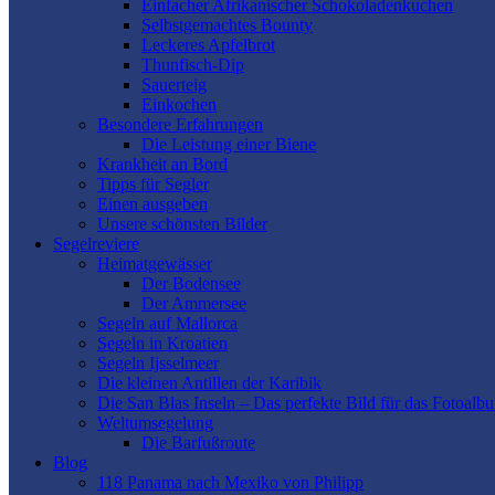
Einfacher Afrikanischer Schokoladenkuchen
Selbstgemachtes Bounty
Leckeres Apfelbrot
Thunfisch-Dip
Sauerteig
Einkochen
Besondere Erfahrungen
Die Leistung einer Biene
Krankheit an Bord
Tipps für Segler
Einen ausgeben
Unsere schönsten Bilder
Segelreviere
Heimatgewässer
Der Bodensee
Der Ammersee
Segeln auf Mallorca
Segeln in Kroatien
Segeln Ijsselmeer
Die kleinen Antillen der Karibik
Die San Blas Inseln – Das perfekte Bild für das Fotoalb
Weltumsegelung
Die Barfußroute
Blog
118 Panama nach Mexiko von Philipp