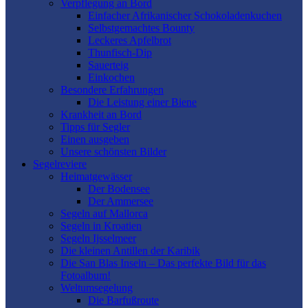
Verpflegung an Bord
Einfacher Afrikanischer Schokoladenkuchen
Selbstgemachtes Bounty
Leckeres Apfelbrot
Thunfisch-Dip
Sauerteig
Einkochen
Besondere Erfahrungen
Die Leistung einer Biene
Krankheit an Bord
Tipps für Segler
Einen ausgeben
Unsere schönsten Bilder
Segelreviere
Heimatgewässer
Der Bodensee
Der Ammersee
Segeln auf Mallorca
Segeln in Kroatien
Segeln Ijsselmeer
Die kleinen Antillen der Karibik
Die San Blas Inseln – Das perfekte Bild für das
Fotoalbum!
Weltumsegelung
Die Barfußroute