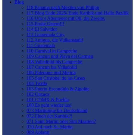
Blog
118 Panama nach Mexiko von Philipp
117 Blog Ende 2025/ Ende Karibik und Hallo Pazifik
116 Udo’s Abenteuer mit Oli, die Zweite.
115 Frohe Ostern!!!
114 El Salvador
113 Guatemala City
112 Antigua, die Vulkanstadt!
111 Guatemala
110 Carnival in Campeche
109 Cancun und Playa del Carmen
108 Valladolid bis Campeche
107 Cancun bis Valladolid
106 Palenque und Merida
105 San Cristobal de las Casas
104 Tuxtla
103 Puerto Escondido & Zipolite
102 Oaxaca
101 CDMX & Puebla
100 Es geht wieder los!
073 Martinique bis Deutschland
072 Fluch der Karibik?!
071 Saint Martin oder Sint Maarten?
070 Auf nach St. Martin
069 Abfahrt