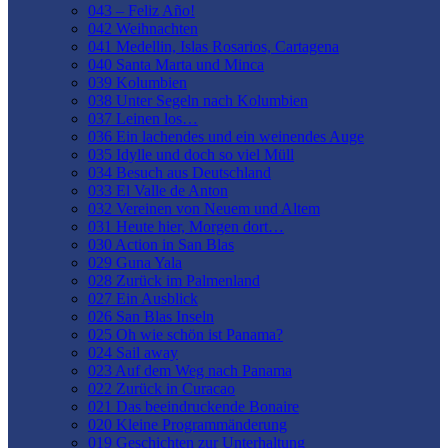
043 – Feliz Año!
042 Weihnachten
041 Medellin, Islas Rosarios, Cartagena
040 Santa Marta und Minca
039 Kolumbien
038 Unter Segeln nach Kolumbien
037 Leinen los…
036 Ein lachendes und ein weinendes Auge
035 Idylle und doch so viel Müll
034 Besuch aus Deutschland
033 El Valle de Anton
032 Vereinen von Neuem und Altem
031 Heute hier, Morgen dort…
030 Action in San Blas
029 Guna Yala
028 Zurück im Palmenland
027 Ein Ausblick
026 San Blas Inseln
025 Oh wie schön ist Panama?
024 Sail away
023 Auf dem Weg nach Panama
022 Zurück in Curacao
021 Das beeindruckende Bonaire
020 Kleine Programmänderung
019 Geschichten zur Unterhaltung