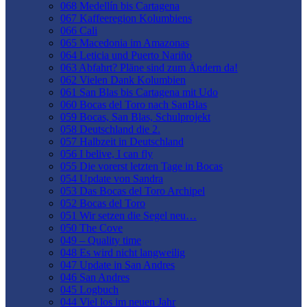
068 Medellín bis Cartagena
067 Kaffeeregion Kolumbiens
066 Cali
065 Macedonia im Amazonas
064 Leticia und Puerto Nariño
063 Abfahrt? Pläne sind zum Ändern da!
062 Vielen Dank Kolumbien
061 San Blas bis Cartagena mit Udo
060 Bocas del Toro nach SanBlas
059 Bocas, San Blas, Schulprojekt
058 Deutschland die 2.
057 Halbzeit in Deutschland
056 I belive, I can fly
055 Die vorerst letzten Tage in Bocas
054 Update von Sandra
053 Das Bocas del Toro Archipel
052 Bocas del Toro
051 Wir setzen die Segel neu…
050 The Cove
049 – Quality time
048 Es wird nicht langweilig
047 Update in San Andres
046 San Andres
045 Logbuch
044 Viel los im neuen Jahr