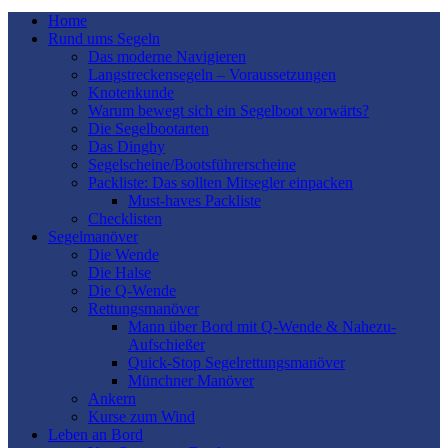
Home
Rund ums Segeln
Das moderne Navigieren
Langstreckensegeln – Voraussetzungen
Knotenkunde
Warum bewegt sich ein Segelboot vorwärts?
Die Segelbootarten
Das Dinghy
Segelscheine/Bootsführerscheine
Packliste: Das sollten Mitsegler einpacken
Must-haves Packliste
Checklisten
Segelmanöver
Die Wende
Die Halse
Die Q-Wende
Rettungsmanöver
Mann über Bord mit Q-Wende & Nahezu-
Aufschießer
Quick-Stop Segelrettungsmanöver
Münchner Manöver
Ankern
Kurse zum Wind
Leben an Bord