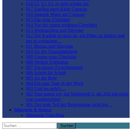
018 Ui, Ui, Ui, es geht wieder los
017 Ausflug nach Klein Curacao
016 Spanish Water auf Curacao
015 Die erste Überfahrt
014 Vor der ersten größeren Überfahrt
013 Weihnachten und Silvester
012 Die Karibik ist dazu da, um Pläne zu ändern und
um zu versacken…
011 Bequia und Mayreau
010 An der Quarantäneboje
009 Unsere erste Überfahrt
008 Weitere Erlebnisse
007 Ein kurzer Zwischenstand
006 Schritt für Schritt
005 An der Boje
004 Ein paar Tage in der Werft
003 Und los geht’s…
002 Nun sagen wir, auf Wiederseh’n, die Zeit mir euch,
war wunderschön!
001 Der erste Teil der Reisegruppe zieht los…
Mitsegeln & Retreat
Mitsegeln Törn-Plan
Suchen
nach: