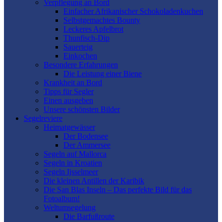
Verpflegung an Bord
Einfacher Afrikanischer Schokoladenkuchen
Selbstgemachtes Bounty
Leckeres Apfelbrot
Thunfisch-Dip
Sauerteig
Einkochen
Besondere Erfahrungen
Die Leistung einer Biene
Krankheit an Bord
Tipps für Segler
Einen ausgeben
Unsere schönsten Bilder
Segelreviere
Heimatgewässer
Der Bodensee
Der Ammersee
Segeln auf Mallorca
Segeln in Kroatien
Segeln Ijsselmeer
Die kleinen Antillen der Karibik
Die San Blas Inseln – Das perfekte Bild für das
Fotoalbum!
Weltumsegelung
Die Barfußroute