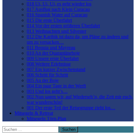
018 Ui, Ui, Ui, es geht wieder los
017 Ausflug nach Klein Curacao
016 Spanish Water auf Curacao
015 Die erste Überfahrt
014 Vor der ersten größeren Überfahrt
013 Weihnachten und Silvester
012 Die Karibik ist dazu da, um Pläne zu ändern und
um zu versacken…
011 Bequia und Mayreau
010 An der Quarantäneboje
009 Unsere erste Überfahrt
008 Weitere Erlebnisse
007 Ein kurzer Zwischenstand
006 Schritt für Schritt
005 An der Boje
004 Ein paar Tage in der Werft
003 Und los geht’s…
002 Nun sagen wir, auf Wiederseh’n, die Zeit mir euch,
war wunderschön!
001 Der erste Teil der Reisegruppe zieht los…
Mitsegeln & Retreat
Mitsegeln Törn-Plan
Suchen
nach: