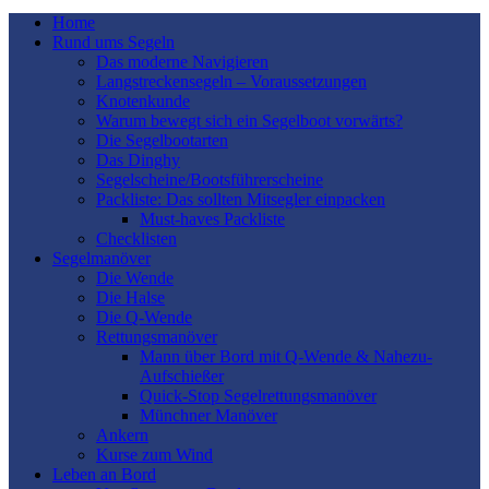
Home
Rund ums Segeln
Das moderne Navigieren
Langstreckensegeln – Voraussetzungen
Knotenkunde
Warum bewegt sich ein Segelboot vorwärts?
Die Segelbootarten
Das Dinghy
Segelscheine/Bootsführerscheine
Packliste: Das sollten Mitsegler einpacken
Must-haves Packliste
Checklisten
Segelmanöver
Die Wende
Die Halse
Die Q-Wende
Rettungsmanöver
Mann über Bord mit Q-Wende & Nahezu-
Aufschießer
Quick-Stop Segelrettungsmanöver
Münchner Manöver
Ankern
Kurse zum Wind
Leben an Bord