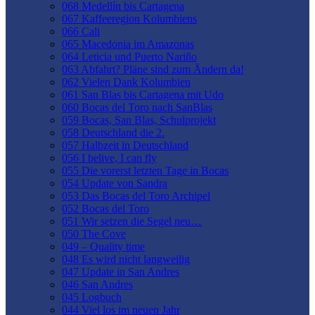
068 Medellín bis Cartagena
067 Kaffeeregion Kolumbiens
066 Cali
065 Macedonia im Amazonas
064 Leticia und Puerto Nariño
063 Abfahrt? Pläne sind zum Ändern da!
062 Vielen Dank Kolumbien
061 San Blas bis Cartagena mit Udo
060 Bocas del Toro nach SanBlas
059 Bocas, San Blas, Schulprojekt
058 Deutschland die 2.
057 Halbzeit in Deutschland
056 I belive, I can fly
055 Die vorerst letzten Tage in Bocas
054 Update von Sandra
053 Das Bocas del Toro Archipel
052 Bocas del Toro
051 Wir setzen die Segel neu…
050 The Cove
049 – Quality time
048 Es wird nicht langweilig
047 Update in San Andres
046 San Andres
045 Logbuch
044 Viel los im neuen Jahr