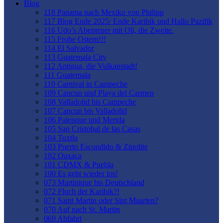
Blog
118 Panama nach Mexiko von Philipp
117 Blog Ende 2025/ Ende Karibik und Hallo Pazifik
116 Udo’s Abenteuer mit Oli, die Zweite.
115 Frohe Ostern!!!
114 El Salvador
113 Guatemala City
112 Antigua, die Vulkanstadt!
111 Guatemala
110 Carnival in Campeche
109 Cancun und Playa del Carmen
108 Valladolid bis Campeche
107 Cancun bis Valladolid
106 Palenque und Merida
105 San Cristobal de las Casas
104 Tuxtla
103 Puerto Escondido & Zipolite
102 Oaxaca
101 CDMX & Puebla
100 Es geht wieder los!
073 Martinique bis Deutschland
072 Fluch der Karibik?!
071 Saint Martin oder Sint Maarten?
070 Auf nach St. Martin
069 Abfahrt