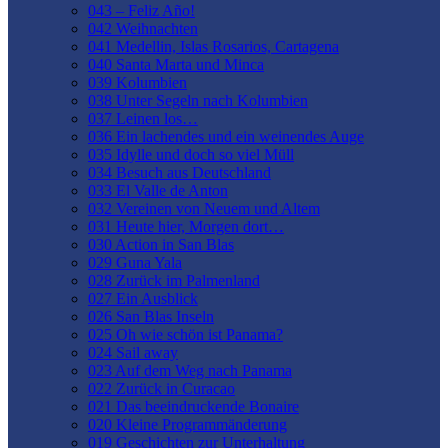
043 – Feliz Año!
042 Weihnachten
041 Medellin, Islas Rosarios, Cartagena
040 Santa Marta und Minca
039 Kolumbien
038 Unter Segeln nach Kolumbien
037 Leinen los…
036 Ein lachendes und ein weinendes Auge
035 Idylle und doch so viel Müll
034 Besuch aus Deutschland
033 El Valle de Anton
032 Vereinen von Neuem und Altem
031 Heute hier, Morgen dort…
030 Action in San Blas
029 Guna Yala
028 Zurück im Palmenland
027 Ein Ausblick
026 San Blas Inseln
025 Oh wie schön ist Panama?
024 Sail away
023 Auf dem Weg nach Panama
022 Zurück in Curacao
021 Das beeindruckende Bonaire
020 Kleine Programmänderung
019 Geschichten zur Unterhaltung