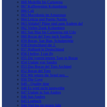
068 Medellín bis Cartagena
067 Kaffeeregion Kolumbiens
066 Cali
065 Macedonia im Amazonas
064 Leticia und Puerto Nariño
063 Abfahrt? Pläne sind zum Ändern da!
062 Vielen Dank Kolumbien
061 San Blas bis Cartagena mit Udo
060 Bocas del Toro nach SanBlas
059 Bocas, San Blas, Schulprojekt
058 Deutschland die 2.
057 Halbzeit in Deutschland
056 I belive, I can fly
055 Die vorerst letzten Tage in Bocas
054 Update von Sandra
053 Das Bocas del Toro Archipel
052 Bocas del Toro
051 Wir setzen die Segel neu…
050 The Cove
049 – Quality time
048 Es wird nicht langweilig
047 Update in San Andres
046 San Andres
045 Logbuch
044 Viel los im neuen Jahr