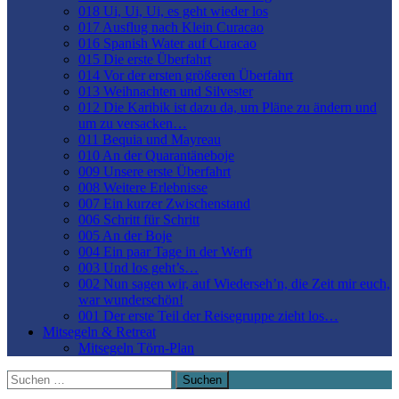
018 Ui, Ui, Ui, es geht wieder los
017 Ausflug nach Klein Curacao
016 Spanish Water auf Curacao
015 Die erste Überfahrt
014 Vor der ersten größeren Überfahrt
013 Weihnachten und Silvester
012 Die Karibik ist dazu da, um Pläne zu ändern und
um zu versacken…
011 Bequia und Mayreau
010 An der Quarantäneboje
009 Unsere erste Überfahrt
008 Weitere Erlebnisse
007 Ein kurzer Zwischenstand
006 Schritt für Schritt
005 An der Boje
004 Ein paar Tage in der Werft
003 Und los geht’s…
002 Nun sagen wir, auf Wiederseh’n, die Zeit mir euch,
war wunderschön!
001 Der erste Teil der Reisegruppe zieht los…
Mitsegeln & Retreat
Mitsegeln Törn-Plan
Suchen
nach: