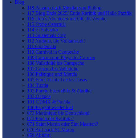
Blog
118 Panama nach Mexiko von Philipp
117 Blog Ende 2025/ Ende Karibik und Hallo Pazifik
116 Udo’s Abenteuer mit Oli, die Zweite.
115 Frohe Ostern!!!
114 El Salvador
113 Guatemala City
112 Antigua, die Vulkanstadt!
111 Guatemala
110 Carnival in Campeche
109 Cancun und Playa del Carmen
108 Valladolid bis Campeche
107 Cancun bis Valladolid
106 Palenque und Merida
105 San Cristobal de las Casas
104 Tuxtla
103 Puerto Escondido & Zipolite
102 Oaxaca
101 CDMX & Puebla
100 Es geht wieder los!
073 Martinique bis Deutschland
072 Fluch der Karibik?!
071 Saint Martin oder Sint Maarten?
070 Auf nach St. Martin
069 Abfahrt