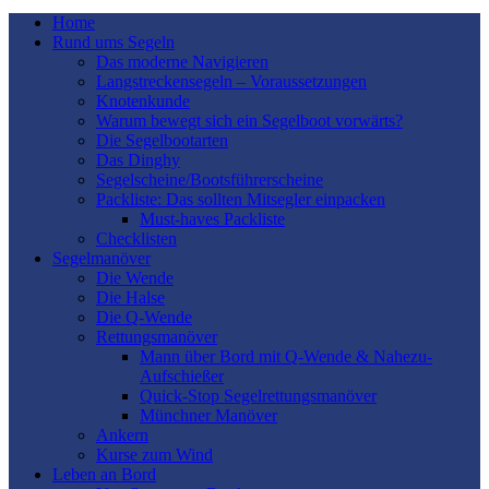
Home
Rund ums Segeln
Das moderne Navigieren
Langstreckensegeln – Voraussetzungen
Knotenkunde
Warum bewegt sich ein Segelboot vorwärts?
Die Segelbootarten
Das Dinghy
Segelscheine/Bootsführerscheine
Packliste: Das sollten Mitsegler einpacken
Must-haves Packliste
Checklisten
Segelmanöver
Die Wende
Die Halse
Die Q-Wende
Rettungsmanöver
Mann über Bord mit Q-Wende & Nahezu-
Aufschießer
Quick-Stop Segelrettungsmanöver
Münchner Manöver
Ankern
Kurse zum Wind
Leben an Bord