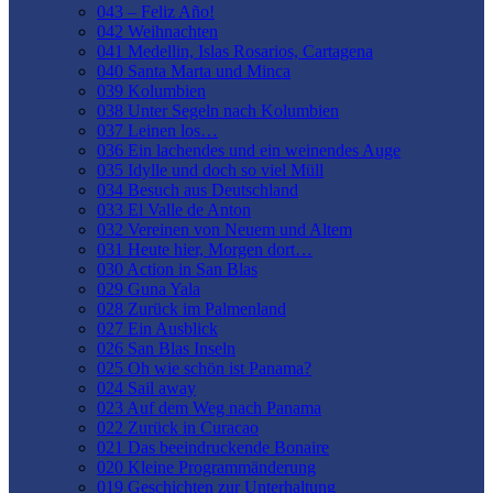
043 – Feliz Año!
042 Weihnachten
041 Medellin, Islas Rosarios, Cartagena
040 Santa Marta und Minca
039 Kolumbien
038 Unter Segeln nach Kolumbien
037 Leinen los…
036 Ein lachendes und ein weinendes Auge
035 Idylle und doch so viel Müll
034 Besuch aus Deutschland
033 El Valle de Anton
032 Vereinen von Neuem und Altem
031 Heute hier, Morgen dort…
030 Action in San Blas
029 Guna Yala
028 Zurück im Palmenland
027 Ein Ausblick
026 San Blas Inseln
025 Oh wie schön ist Panama?
024 Sail away
023 Auf dem Weg nach Panama
022 Zurück in Curacao
021 Das beeindruckende Bonaire
020 Kleine Programmänderung
019 Geschichten zur Unterhaltung