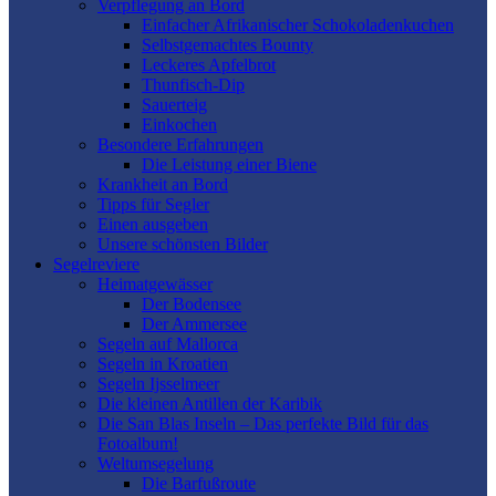
Verpflegung an Bord
Einfacher Afrikanischer Schokoladenkuchen
Selbstgemachtes Bounty
Leckeres Apfelbrot
Thunfisch-Dip
Sauerteig
Einkochen
Besondere Erfahrungen
Die Leistung einer Biene
Krankheit an Bord
Tipps für Segler
Einen ausgeben
Unsere schönsten Bilder
Segelreviere
Heimatgewässer
Der Bodensee
Der Ammersee
Segeln auf Mallorca
Segeln in Kroatien
Segeln Ijsselmeer
Die kleinen Antillen der Karibik
Die San Blas Inseln – Das perfekte Bild für das
Fotoalbum!
Weltumsegelung
Die Barfußroute