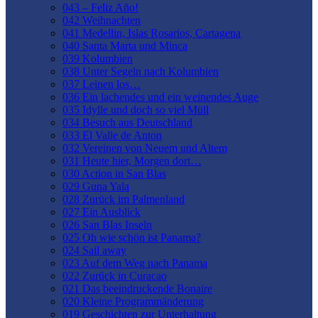
043 – Feliz Año!
042 Weihnachten
041 Medellin, Islas Rosarios, Cartagena
040 Santa Marta und Minca
039 Kolumbien
038 Unter Segeln nach Kolumbien
037 Leinen los…
036 Ein lachendes und ein weinendes Auge
035 Idylle und doch so viel Müll
034 Besuch aus Deutschland
033 El Valle de Anton
032 Vereinen von Neuem und Altem
031 Heute hier, Morgen dort…
030 Action in San Blas
029 Guna Yala
028 Zurück im Palmenland
027 Ein Ausblick
026 San Blas Inseln
025 Oh wie schön ist Panama?
024 Sail away
023 Auf dem Weg nach Panama
022 Zurück in Curacao
021 Das beeindruckende Bonaire
020 Kleine Programmänderung
019 Geschichten zur Unterhaltung