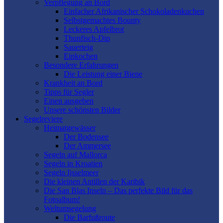
Verpflegung an Bord
Einfacher Afrikanischer Schokoladenkuchen
Selbstgemachtes Bounty
Leckeres Apfelbrot
Thunfisch-Dip
Sauerteig
Einkochen
Besondere Erfahrungen
Die Leistung einer Biene
Krankheit an Bord
Tipps für Segler
Einen ausgeben
Unsere schönsten Bilder
Segelreviere
Heimatgewässer
Der Bodensee
Der Ammersee
Segeln auf Mallorca
Segeln in Kroatien
Segeln Ijsselmeer
Die kleinen Antillen der Karibik
Die San Blas Inseln – Das perfekte Bild für das
Fotoalbum!
Weltumsegelung
Die Barfußroute