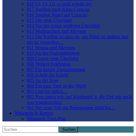
018 Ui, Ui, Ui, es geht wieder los
017 Ausflug nach Klein Curacao
016 Spanish Water auf Curacao
015 Die erste Überfahrt
014 Vor der ersten größeren Überfahrt
013 Weihnachten und Silvester
012 Die Karibik ist dazu da, um Pläne zu ändern und
um zu versacken…
011 Bequia und Mayreau
010 An der Quarantäneboje
009 Unsere erste Überfahrt
008 Weitere Erlebnisse
007 Ein kurzer Zwischenstand
006 Schritt für Schritt
005 An der Boje
004 Ein paar Tage in der Werft
003 Und los geht’s…
002 Nun sagen wir, auf Wiederseh’n, die Zeit mir euch,
war wunderschön!
001 Der erste Teil der Reisegruppe zieht los…
Mitsegeln & Retreat
Mitsegeln Törn-Plan
Suchen
nach: