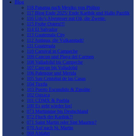
Blog
118 Panama nach Mexiko von Philipp
117 Blog Ende 2025/ Ende Karibik und Hallo Pazifik
116 Udo’s Abenteuer mit Oli, die Zweite.
115 Frohe Ostern!!!
114 El Salvador
113 Guatemala City
112 Antigua, die Vulkanstadt!
111 Guatemala
110 Carnival in Campeche
109 Cancun und Playa del Carmen
108 Valladolid bis Campeche
107 Cancun bis Valladolid
106 Palenque und Merida
105 San Cristobal de las Casas
104 Tuxtla
103 Puerto Escondido & Zipolite
102 Oaxaca
101 CDMX & Puebla
100 Es geht wieder los!
073 Martinique bis Deutschland
072 Fluch der Karibik?!
071 Saint Martin oder Sint Maarten?
070 Auf nach St. Martin
069 Abfahrt