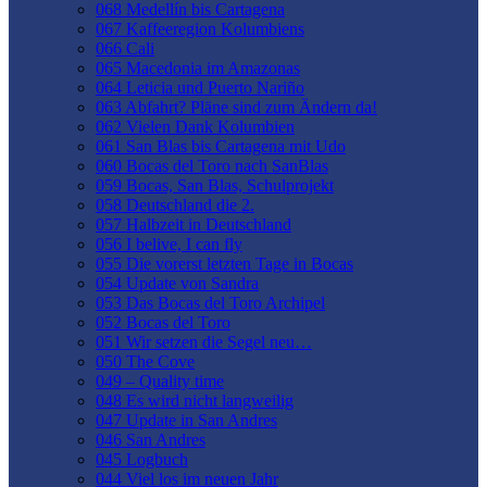
068 Medellín bis Cartagena
067 Kaffeeregion Kolumbiens
066 Cali
065 Macedonia im Amazonas
064 Leticia und Puerto Nariño
063 Abfahrt? Pläne sind zum Ändern da!
062 Vielen Dank Kolumbien
061 San Blas bis Cartagena mit Udo
060 Bocas del Toro nach SanBlas
059 Bocas, San Blas, Schulprojekt
058 Deutschland die 2.
057 Halbzeit in Deutschland
056 I belive, I can fly
055 Die vorerst letzten Tage in Bocas
054 Update von Sandra
053 Das Bocas del Toro Archipel
052 Bocas del Toro
051 Wir setzen die Segel neu…
050 The Cove
049 – Quality time
048 Es wird nicht langweilig
047 Update in San Andres
046 San Andres
045 Logbuch
044 Viel los im neuen Jahr