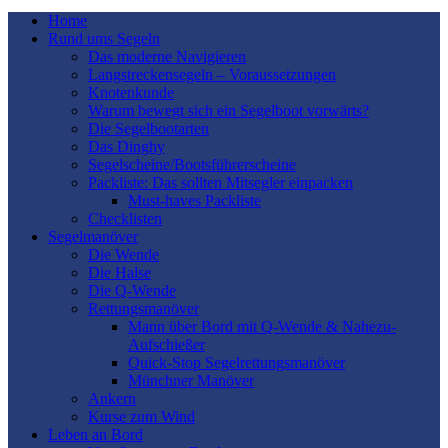
Home
Rund ums Segeln
Das moderne Navigieren
Langstreckensegeln – Voraussetzungen
Knotenkunde
Warum bewegt sich ein Segelboot vorwärts?
Die Segelbootarten
Das Dinghy
Segelscheine/Bootsführerscheine
Packliste: Das sollten Mitsegler einpacken
Must-haves Packliste
Checklisten
Segelmanöver
Die Wende
Die Halse
Die Q-Wende
Rettungsmanöver
Mann über Bord mit Q-Wende & Nahezu-
Aufschießer
Quick-Stop Segelrettungsmanöver
Münchner Manöver
Ankern
Kurse zum Wind
Leben an Bord