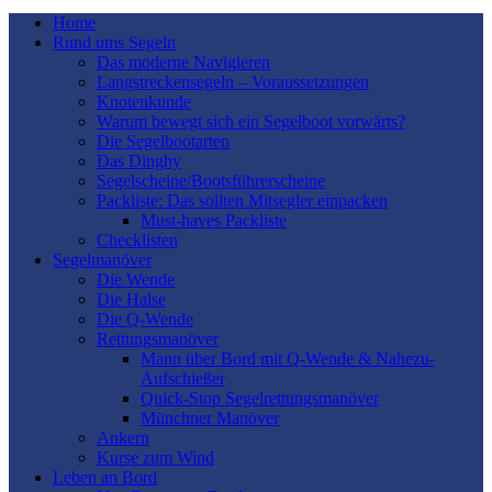
Home
Rund ums Segeln
Das moderne Navigieren
Langstreckensegeln – Voraussetzungen
Knotenkunde
Warum bewegt sich ein Segelboot vorwärts?
Die Segelbootarten
Das Dinghy
Segelscheine/Bootsführerscheine
Packliste: Das sollten Mitsegler einpacken
Must-haves Packliste
Checklisten
Segelmanöver
Die Wende
Die Halse
Die Q-Wende
Rettungsmanöver
Mann über Bord mit Q-Wende & Nahezu-
Aufschießer
Quick-Stop Segelrettungsmanöver
Münchner Manöver
Ankern
Kurse zum Wind
Leben an Bord