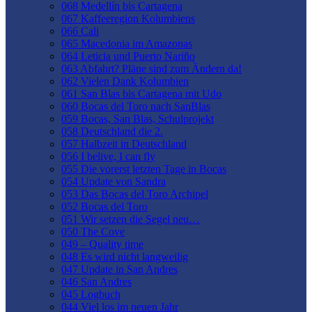
068 Medellín bis Cartagena
067 Kaffeeregion Kolumbiens
066 Cali
065 Macedonia im Amazonas
064 Leticia und Puerto Nariño
063 Abfahrt? Pläne sind zum Ändern da!
062 Vielen Dank Kolumbien
061 San Blas bis Cartagena mit Udo
060 Bocas del Toro nach SanBlas
059 Bocas, San Blas, Schulprojekt
058 Deutschland die 2.
057 Halbzeit in Deutschland
056 I belive, I can fly
055 Die vorerst letzten Tage in Bocas
054 Update von Sandra
053 Das Bocas del Toro Archipel
052 Bocas del Toro
051 Wir setzen die Segel neu…
050 The Cove
049 – Quality time
048 Es wird nicht langweilig
047 Update in San Andres
046 San Andres
045 Logbuch
044 Viel los im neuen Jahr