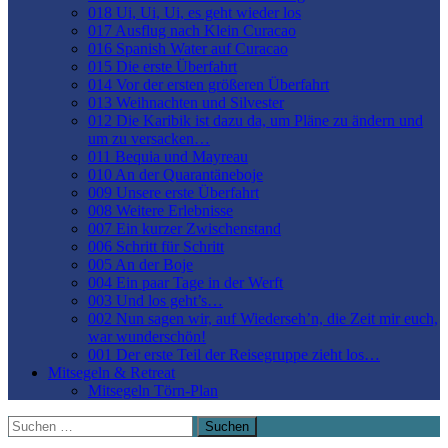
018 Ui, Ui, Ui, es geht wieder los
017 Ausflug nach Klein Curacao
016 Spanish Water auf Curacao
015 Die erste Überfahrt
014 Vor der ersten größeren Überfahrt
013 Weihnachten und Silvester
012 Die Karibik ist dazu da, um Pläne zu ändern und
um zu versacken…
011 Bequia und Mayreau
010 An der Quarantäneboje
009 Unsere erste Überfahrt
008 Weitere Erlebnisse
007 Ein kurzer Zwischenstand
006 Schritt für Schritt
005 An der Boje
004 Ein paar Tage in der Werft
003 Und los geht’s…
002 Nun sagen wir, auf Wiederseh’n, die Zeit mir euch,
war wunderschön!
001 Der erste Teil der Reisegruppe zieht los…
Mitsegeln & Retreat
Mitsegeln Törn-Plan
Suchen
nach: