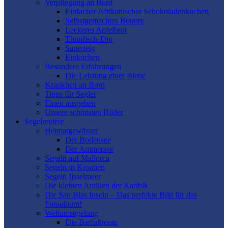
Verpflegung an Bord
Einfacher Afrikanischer Schokoladenkuchen
Selbstgemachtes Bounty
Leckeres Apfelbrot
Thunfisch-Dip
Sauerteig
Einkochen
Besondere Erfahrungen
Die Leistung einer Biene
Krankheit an Bord
Tipps für Segler
Einen ausgeben
Unsere schönsten Bilder
Segelreviere
Heimatgewässer
Der Bodensee
Der Ammersee
Segeln auf Mallorca
Segeln in Kroatien
Segeln Ijsselmeer
Die kleinen Antillen der Karibik
Die San Blas Inseln – Das perfekte Bild für das
Fotoalbum!
Weltumsegelung
Die Barfußroute