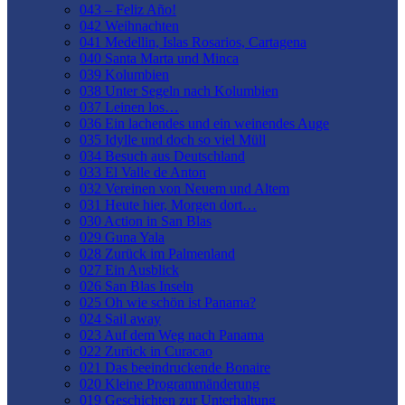
043 – Feliz Año!
042 Weihnachten
041 Medellin, Islas Rosarios, Cartagena
040 Santa Marta und Minca
039 Kolumbien
038 Unter Segeln nach Kolumbien
037 Leinen los…
036 Ein lachendes und ein weinendes Auge
035 Idylle und doch so viel Müll
034 Besuch aus Deutschland
033 El Valle de Anton
032 Vereinen von Neuem und Altem
031 Heute hier, Morgen dort…
030 Action in San Blas
029 Guna Yala
028 Zurück im Palmenland
027 Ein Ausblick
026 San Blas Inseln
025 Oh wie schön ist Panama?
024 Sail away
023 Auf dem Weg nach Panama
022 Zurück in Curacao
021 Das beeindruckende Bonaire
020 Kleine Programmänderung
019 Geschichten zur Unterhaltung