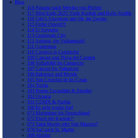
Blog
118 Panama nach Mexiko von Philipp
117 Blog Ende 2025/ Ende Karibik und Hallo Pazifik
116 Udo’s Abenteuer mit Oli, die Zweite.
115 Frohe Ostern!!!
114 El Salvador
113 Guatemala City
112 Antigua, die Vulkanstadt!
111 Guatemala
110 Carnival in Campeche
109 Cancun und Playa del Carmen
108 Valladolid bis Campeche
107 Cancun bis Valladolid
106 Palenque und Merida
105 San Cristobal de las Casas
104 Tuxtla
103 Puerto Escondido & Zipolite
102 Oaxaca
101 CDMX & Puebla
100 Es geht wieder los!
073 Martinique bis Deutschland
072 Fluch der Karibik?!
071 Saint Martin oder Sint Maarten?
070 Auf nach St. Martin
069 Abfahrt