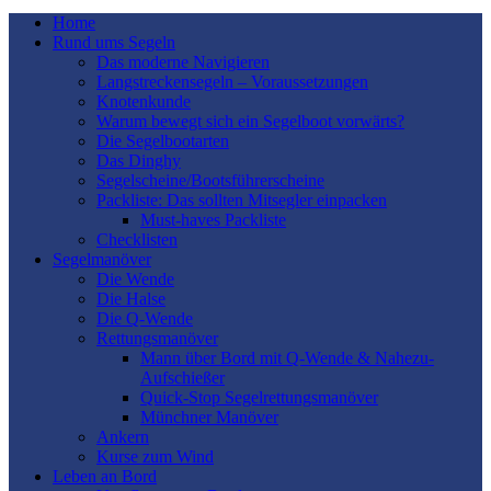
Home
Rund ums Segeln
Das moderne Navigieren
Langstreckensegeln – Voraussetzungen
Knotenkunde
Warum bewegt sich ein Segelboot vorwärts?
Die Segelbootarten
Das Dinghy
Segelscheine/Bootsführerscheine
Packliste: Das sollten Mitsegler einpacken
Must-haves Packliste
Checklisten
Segelmanöver
Die Wende
Die Halse
Die Q-Wende
Rettungsmanöver
Mann über Bord mit Q-Wende & Nahezu-
Aufschießer
Quick-Stop Segelrettungsmanöver
Münchner Manöver
Ankern
Kurse zum Wind
Leben an Bord