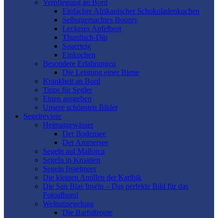
Verpflegung an Bord
Einfacher Afrikanischer Schokoladenkuchen
Selbstgemachtes Bounty
Leckeres Apfelbrot
Thunfisch-Dip
Sauerteig
Einkochen
Besondere Erfahrungen
Die Leistung einer Biene
Krankheit an Bord
Tipps für Segler
Einen ausgeben
Unsere schönsten Bilder
Segelreviere
Heimatgewässer
Der Bodensee
Der Ammersee
Segeln auf Mallorca
Segeln in Kroatien
Segeln Ijsselmeer
Die kleinen Antillen der Karibik
Die San Blas Inseln – Das perfekte Bild für das
Fotoalbum!
Weltumsegelung
Die Barfußroute