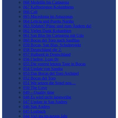
068 Medellín bis Cartagena
067 Kaffeeregion Kolumbiens
066 Cali
065 Macedonia im Amazonas
064 Leticia und Puerto Nariño
063 Abfahrt? Pläne sind zum Ändern da!
062 Vielen Dank Kolumbien
061 San Blas bis Cartagena mit Udo
060 Bocas del Toro nach SanBlas
059 Bocas, San Blas, Schulprojekt
058 Deutschland die 2.
057 Halbzeit in Deutschland
056 I belive, I can fly
055 Die vorerst letzten Tage in Bocas
054 Update von Sandra
053 Das Bocas del Toro Archipel
052 Bocas del Toro
051 Wir setzen die Segel neu…
050 The Cove
049 – Quality time
048 Es wird nicht langweilig
047 Update in San Andres
046 San Andres
045 Logbuch
044 Viel los im neuen Jahr