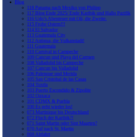
Blog
118 Panama nach Mexiko von Philipp
117 Blog Ende 2025/ Ende Karibik und Hallo Pazifik
116 Udo’s Abenteuer mit Oli, die Zweite.
115 Frohe Ostern!!!
114 El Salvador
113 Guatemala City
112 Antigua, die Vulkanstadt!
111 Guatemala
110 Carnival in Campeche
109 Cancun und Playa del Carmen
108 Valladolid bis Campeche
107 Cancun bis Valladolid
106 Palenque und Merida
105 San Cristobal de las Casas
104 Tuxtla
103 Puerto Escondido & Zipolite
102 Oaxaca
101 CDMX & Puebla
100 Es geht wieder los!
073 Martinique bis Deutschland
072 Fluch der Karibik?!
071 Saint Martin oder Sint Maarten?
070 Auf nach St. Martin
069 Abfahrt