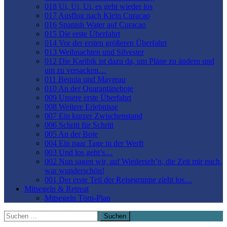
018 Ui, Ui, Ui, es geht wieder los
017 Ausflug nach Klein Curacao
016 Spanish Water auf Curacao
015 Die erste Überfahrt
014 Vor der ersten größeren Überfahrt
013 Weihnachten und Silvester
012 Die Karibik ist dazu da, um Pläne zu ändern und
um zu versacken…
011 Bequia und Mayreau
010 An der Quarantäneboje
009 Unsere erste Überfahrt
008 Weitere Erlebnisse
007 Ein kurzer Zwischenstand
006 Schritt für Schritt
005 An der Boje
004 Ein paar Tage in der Werft
003 Und los geht’s…
002 Nun sagen wir, auf Wiederseh’n, die Zeit mir euch,
war wunderschön!
001 Der erste Teil der Reisegruppe zieht los…
Mitsegeln & Retreat
Mitsegeln Törn-Plan
Suchen
nach: