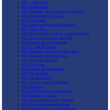
043 – Feliz Año!
042 Weihnachten
041 Medellin, Islas Rosarios, Cartagena
040 Santa Marta und Minca
039 Kolumbien
038 Unter Segeln nach Kolumbien
037 Leinen los…
036 Ein lachendes und ein weinendes Auge
035 Idylle und doch so viel Müll
034 Besuch aus Deutschland
033 El Valle de Anton
032 Vereinen von Neuem und Altem
031 Heute hier, Morgen dort…
030 Action in San Blas
029 Guna Yala
028 Zurück im Palmenland
027 Ein Ausblick
026 San Blas Inseln
025 Oh wie schön ist Panama?
024 Sail away
023 Auf dem Weg nach Panama
022 Zurück in Curacao
021 Das beeindruckende Bonaire
020 Kleine Programmänderung
019 Geschichten zur Unterhaltung