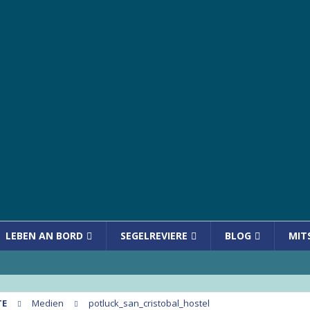
LEBEN AN BORD
SEGELREVIERE
BLOG
MIT
TE
Medien
potluck_san_cristobal_hostel