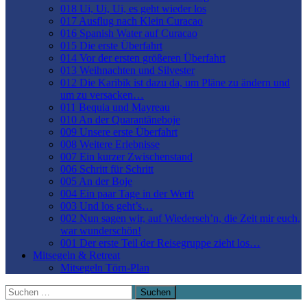
018 Ui, Ui, Ui, es geht wieder los
017 Ausflug nach Klein Curacao
016 Spanish Water auf Curacao
015 Die erste Überfahrt
014 Vor der ersten größeren Überfahrt
013 Weihnachten und Silvester
012 Die Karibik ist dazu da, um Pläne zu ändern und
um zu versacken…
011 Bequia und Mayreau
010 An der Quarantäneboje
009 Unsere erste Überfahrt
008 Weitere Erlebnisse
007 Ein kurzer Zwischenstand
006 Schritt für Schritt
005 An der Boje
004 Ein paar Tage in der Werft
003 Und los geht’s…
002 Nun sagen wir, auf Wiederseh’n, die Zeit mir euch,
war wunderschön!
001 Der erste Teil der Reisegruppe zieht los…
Mitsegeln & Retreat
Mitsegeln Törn-Plan
Suchen
nach: