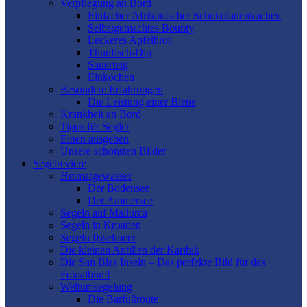
Verpflegung an Bord
Einfacher Afrikanischer Schokoladenkuchen
Selbstgemachtes Bounty
Leckeres Apfelbrot
Thunfisch-Dip
Sauerteig
Einkochen
Besondere Erfahrungen
Die Leistung einer Biene
Krankheit an Bord
Tipps für Segler
Einen ausgeben
Unsere schönsten Bilder
Segelreviere
Heimatgewässer
Der Bodensee
Der Ammersee
Segeln auf Mallorca
Segeln in Kroatien
Segeln Ijsselmeer
Die kleinen Antillen der Karibik
Die San Blas Inseln – Das perfekte Bild für das
Fotoalbum!
Weltumsegelung
Die Barfußroute