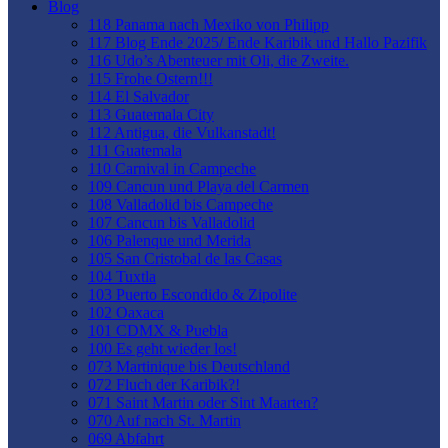
Blog
118 Panama nach Mexiko von Philipp
117 Blog Ende 2025/ Ende Karibik und Hallo Pazifik
116 Udo’s Abenteuer mit Oli, die Zweite.
115 Frohe Ostern!!!
114 El Salvador
113 Guatemala City
112 Antigua, die Vulkanstadt!
111 Guatemala
110 Carnival in Campeche
109 Cancun und Playa del Carmen
108 Valladolid bis Campeche
107 Cancun bis Valladolid
106 Palenque und Merida
105 San Cristobal de las Casas
104 Tuxtla
103 Puerto Escondido & Zipolite
102 Oaxaca
101 CDMX & Puebla
100 Es geht wieder los!
073 Martinique bis Deutschland
072 Fluch der Karibik?!
071 Saint Martin oder Sint Maarten?
070 Auf nach St. Martin
069 Abfahrt