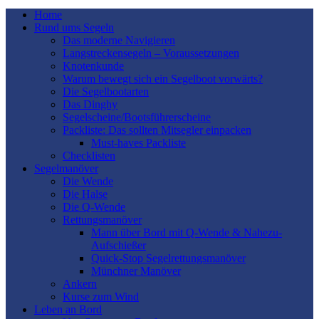
Home
Rund ums Segeln
Das moderne Navigieren
Langstreckensegeln – Voraussetzungen
Knotenkunde
Warum bewegt sich ein Segelboot vorwärts?
Die Segelbootarten
Das Dinghy
Segelscheine/Bootsführerscheine
Packliste: Das sollten Mitsegler einpacken
Must-haves Packliste
Checklisten
Segelmanöver
Die Wende
Die Halse
Die Q-Wende
Rettungsmanöver
Mann über Bord mit Q-Wende & Nahezu-
Aufschießer
Quick-Stop Segelrettungsmanöver
Münchner Manöver
Ankern
Kurse zum Wind
Leben an Bord