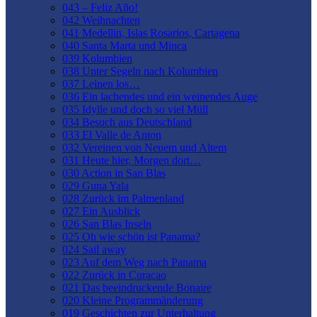
043 – Feliz Año!
042 Weihnachten
041 Medellin, Islas Rosarios, Cartagena
040 Santa Marta und Minca
039 Kolumbien
038 Unter Segeln nach Kolumbien
037 Leinen los…
036 Ein lachendes und ein weinendes Auge
035 Idylle und doch so viel Müll
034 Besuch aus Deutschland
033 El Valle de Anton
032 Vereinen von Neuem und Altem
031 Heute hier, Morgen dort…
030 Action in San Blas
029 Guna Yala
028 Zurück im Palmenland
027 Ein Ausblick
026 San Blas Inseln
025 Oh wie schön ist Panama?
024 Sail away
023 Auf dem Weg nach Panama
022 Zurück in Curacao
021 Das beeindruckende Bonaire
020 Kleine Programmänderung
019 Geschichten zur Unterhaltung