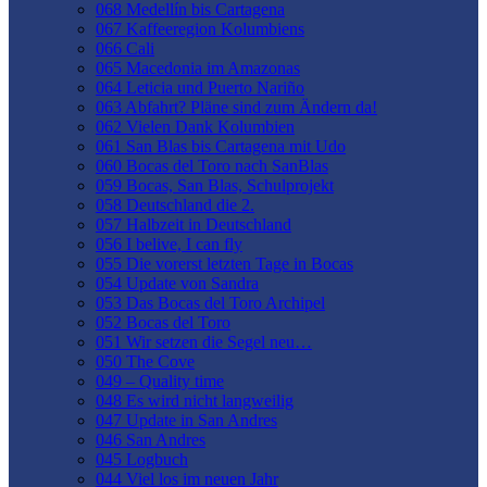
068 Medellín bis Cartagena
067 Kaffeeregion Kolumbiens
066 Cali
065 Macedonia im Amazonas
064 Leticia und Puerto Nariño
063 Abfahrt? Pläne sind zum Ändern da!
062 Vielen Dank Kolumbien
061 San Blas bis Cartagena mit Udo
060 Bocas del Toro nach SanBlas
059 Bocas, San Blas, Schulprojekt
058 Deutschland die 2.
057 Halbzeit in Deutschland
056 I belive, I can fly
055 Die vorerst letzten Tage in Bocas
054 Update von Sandra
053 Das Bocas del Toro Archipel
052 Bocas del Toro
051 Wir setzen die Segel neu…
050 The Cove
049 – Quality time
048 Es wird nicht langweilig
047 Update in San Andres
046 San Andres
045 Logbuch
044 Viel los im neuen Jahr