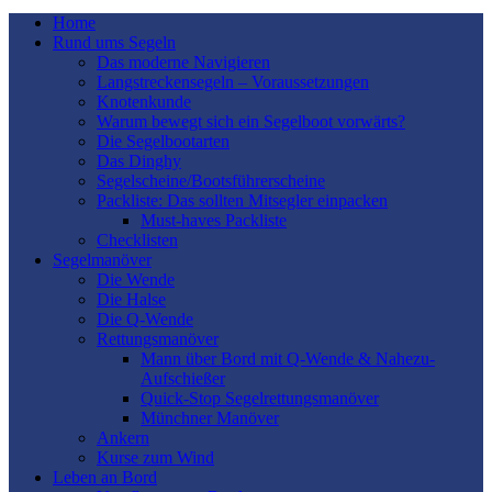
Home
Rund ums Segeln
Das moderne Navigieren
Langstreckensegeln – Voraussetzungen
Knotenkunde
Warum bewegt sich ein Segelboot vorwärts?
Die Segelbootarten
Das Dinghy
Segelscheine/Bootsführerscheine
Packliste: Das sollten Mitsegler einpacken
Must-haves Packliste
Checklisten
Segelmanöver
Die Wende
Die Halse
Die Q-Wende
Rettungsmanöver
Mann über Bord mit Q-Wende & Nahezu-
Aufschießer
Quick-Stop Segelrettungsmanöver
Münchner Manöver
Ankern
Kurse zum Wind
Leben an Bord