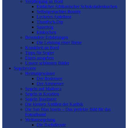
Verpflegung an Bord
Einfacher Afrikanischer Schokoladenkuchen
Selbstgemachtes Bounty
Leckeres Apfelbrot
Thunfisch-Dip
Sauerteig
Einkochen
Besondere Erfahrungen
Die Leistung einer Biene
Krankheit an Bord
Tipps für Segler
Einen ausgeben
Unsere schönsten Bilder
Segelreviere
Heimatgewässer
Der Bodensee
Der Ammersee
Segeln auf Mallorca
Segeln in Kroatien
Segeln Ijsselmeer
Die kleinen Antillen der Karibik
Die San Blas Inseln – Das perfekte Bild für das
Fotoalbum!
Weltumsegelung
Die Barfußroute