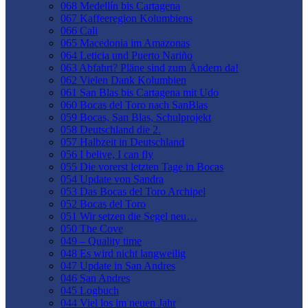
068 Medellín bis Cartagena
067 Kaffeeregion Kolumbiens
066 Cali
065 Macedonia im Amazonas
064 Leticia und Puerto Nariño
063 Abfahrt? Pläne sind zum Ändern da!
062 Vielen Dank Kolumbien
061 San Blas bis Cartagena mit Udo
060 Bocas del Toro nach SanBlas
059 Bocas, San Blas, Schulprojekt
058 Deutschland die 2.
057 Halbzeit in Deutschland
056 I belive, I can fly
055 Die vorerst letzten Tage in Bocas
054 Update von Sandra
053 Das Bocas del Toro Archipel
052 Bocas del Toro
051 Wir setzen die Segel neu…
050 The Cove
049 – Quality time
048 Es wird nicht langweilig
047 Update in San Andres
046 San Andres
045 Logbuch
044 Viel los im neuen Jahr