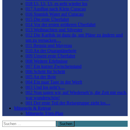
018 Ui, Ui, Ui, es geht wieder los
017 Ausflug nach Klein Curacao
016 Spanish Water auf Curacao
015 Die erste Überfahrt
014 Vor der ersten größeren Überfahrt
013 Weihnachten und Silvester
012 Die Karibik ist dazu da, um Pläne zu ändern und
um zu versacken…
011 Bequia und Mayreau
010 An der Quarantäneboje
009 Unsere erste Überfahrt
008 Weitere Erlebnisse
007 Ein kurzer Zwischenstand
006 Schritt für Schritt
005 An der Boje
004 Ein paar Tage in der Werft
003 Und los geht’s…
002 Nun sagen wir, auf Wiederseh’n, die Zeit mir euch,
war wunderschön!
001 Der erste Teil der Reisegruppe zieht los…
Mitsegeln & Retreat
Mitsegeln Törn-Plan
Suchen
nach: