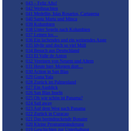
043 – Feliz Año!
042 Weihnachten
041 Medellin, Islas Rosarios, Cartagena
040 Santa Marta und Minca
039 Kolumbien
038 Unter Segeln nach Kolumbien
037 Leinen los…
036 Ein lachendes und ein weinendes Auge
035 Idylle und doch so viel Müll
034 Besuch aus Deutschland
033 El Valle de Anton
032 Vereinen von Neuem und Altem
031 Heute hier, Morgen dort…
030 Action in San Blas
029 Guna Yala
028 Zurück im Palmenland
027 Ein Ausblick
026 San Blas Inseln
025 Oh wie schön ist Panama?
024 Sail away
023 Auf dem Weg nach Panama
022 Zurück in Curacao
021 Das beeindruckende Bonaire
020 Kleine Programmänderung
019 Geschichten zur Unterhaltung