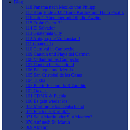
Blog
118 Panama nach Mexiko von Philipp
117 Blog Ende 2025/ Ende Karibik und Hallo Pazifik
116 Udo’s Abenteuer mit Oli, die Zweite.
115 Frohe Ostern!!!
114 El Salvador
113 Guatemala City
112 Antigua, die Vulkanstadt!
111 Guatemala
110 Carnival in Campeche
109 Cancun und Playa del Carmen
108 Valladolid bis Campeche
107 Cancun bis Valladolid
106 Palenque und Merida
105 San Cristobal de las Casas
104 Tuxtla
103 Puerto Escondido & Zipolite
102 Oaxaca
101 CDMX & Puebla
100 Es geht wieder los!
073 Martinique bis Deutschland
072 Fluch der Karibik?!
071 Saint Martin oder Sint Maarten?
070 Auf nach St. Martin
069 Abfahrt