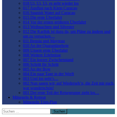
018 Ui, Ui, Ui, es geht wieder los
017 Ausflug nach Klein Curacao
016 Spanish Water auf Curacao
015 Die erste Überfahrt
014 Vor der ersten größeren Überfahrt
013 Weihnachten und Silvester
012 Die Karibik ist dazu da, um Pläne zu ändern und
um zu versacken…
011 Bequia und Mayreau
010 An der Quarantäneboje
009 Unsere erste Überfahrt
008 Weitere Erlebnisse
007 Ein kurzer Zwischenstand
006 Schritt für Schritt
005 An der Boje
004 Ein paar Tage in der Werft
003 Und los geht’s…
002 Nun sagen wir, auf Wiederseh’n, die Zeit mir euch,
war wunderschön!
001 Der erste Teil der Reisegruppe zieht los…
Mitsegeln & Retreat
Mitsegeln Törn-Plan
Suchen
nach: