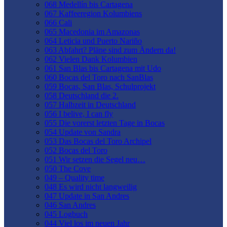
068 Medellín bis Cartagena
067 Kaffeeregion Kolumbiens
066 Cali
065 Macedonia im Amazonas
064 Leticia und Puerto Nariño
063 Abfahrt? Pläne sind zum Ändern da!
062 Vielen Dank Kolumbien
061 San Blas bis Cartagena mit Udo
060 Bocas del Toro nach SanBlas
059 Bocas, San Blas, Schulprojekt
058 Deutschland die 2.
057 Halbzeit in Deutschland
056 I belive, I can fly
055 Die vorerst letzten Tage in Bocas
054 Update von Sandra
053 Das Bocas del Toro Archipel
052 Bocas del Toro
051 Wir setzen die Segel neu…
050 The Cove
049 – Quality time
048 Es wird nicht langweilig
047 Update in San Andres
046 San Andres
045 Logbuch
044 Viel los im neuen Jahr