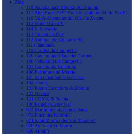
Blog
118 Panama nach Mexiko von Philipp
117 Blog Ende 2025/ Ende Karibik und Hallo Pazifik
116 Udo’s Abenteuer mit Oli, die Zweite.
115 Frohe Ostern!!!
114 El Salvador
113 Guatemala City
112 Antigua, die Vulkanstadt!
111 Guatemala
110 Carnival in Campeche
109 Cancun und Playa del Carmen
108 Valladolid bis Campeche
107 Cancun bis Valladolid
106 Palenque und Merida
105 San Cristobal de las Casas
104 Tuxtla
103 Puerto Escondido & Zipolite
102 Oaxaca
101 CDMX & Puebla
100 Es geht wieder los!
073 Martinique bis Deutschland
072 Fluch der Karibik?!
071 Saint Martin oder Sint Maarten?
070 Auf nach St. Martin
069 Abfahrt