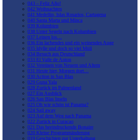
043 – Feliz Año!
042 Weihnachten
041 Medellin, Islas Rosarios, Cartagena
040 Santa Marta und Minca
039 Kolumbien
038 Unter Segeln nach Kolumbien
037 Leinen los…
036 Ein lachendes und ein weinendes Auge
035 Idylle und doch so viel Müll
034 Besuch aus Deutschland
033 El Valle de Anton
032 Vereinen von Neuem und Altem
031 Heute hier, Morgen dort…
030 Action in San Blas
029 Guna Yala
028 Zurück im Palmenland
027 Ein Ausblick
026 San Blas Inseln
025 Oh wie schön ist Panama?
024 Sail away
023 Auf dem Weg nach Panama
022 Zurück in Curacao
021 Das beeindruckende Bonaire
020 Kleine Programmänderung
019 Geschichten zur Unterhaltung