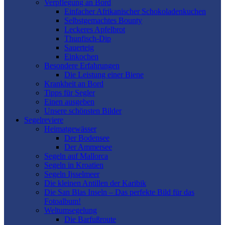
Verpflegung an Bord
Einfacher Afrikanischer Schokoladenkuchen
Selbstgemachtes Bounty
Leckeres Apfelbrot
Thunfisch-Dip
Sauerteig
Einkochen
Besondere Erfahrungen
Die Leistung einer Biene
Krankheit an Bord
Tipps für Segler
Einen ausgeben
Unsere schönsten Bilder
Segelreviere
Heimatgewässer
Der Bodensee
Der Ammersee
Segeln auf Mallorca
Segeln in Kroatien
Segeln Ijsselmeer
Die kleinen Antillen der Karibik
Die San Blas Inseln – Das perfekte Bild für das
Fotoalbum!
Weltumsegelung
Die Barfußroute