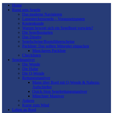
Home
Rund ums Segeln
Das moderne Navigieren
Langstreckensegeln – Voraussetzungen
Knotenkunde
Warum bewegt sich ein Segelboot vorwärts?
Die Segelbootarten
Das Dinghy
Segelscheine/Bootsführerscheine
Packliste: Das sollten Mitsegler einpacken
Must-haves Packliste
Checklisten
Segelmanöver
Die Wende
Die Halse
Die Q-Wende
Rettungsmanöver
Mann über Bord mit Q-Wende & Nahezu-
Aufschießer
Quick-Stop Segelrettungsmanöver
Münchner Manöver
Ankern
Kurse zum Wind
Leben an Bord