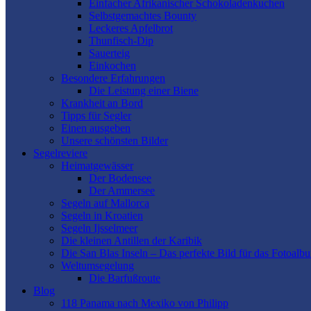
Einfacher Afrikanischer Schokoladenkuchen
Selbstgemachtes Bounty
Leckeres Apfelbrot
Thunfisch-Dip
Sauerteig
Einkochen
Besondere Erfahrungen
Die Leistung einer Biene
Krankheit an Bord
Tipps für Segler
Einen ausgeben
Unsere schönsten Bilder
Segelreviere
Heimatgewässer
Der Bodensee
Der Ammersee
Segeln auf Mallorca
Segeln in Kroatien
Segeln Ijsselmeer
Die kleinen Antillen der Karibik
Die San Blas Inseln – Das perfekte Bild für das Fotoalb
Weltumsegelung
Die Barfußroute
Blog
118 Panama nach Mexiko von Philipp