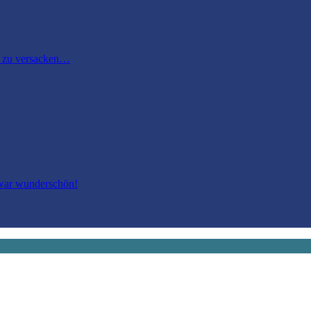
m zu versacken…
 war wunderschön!