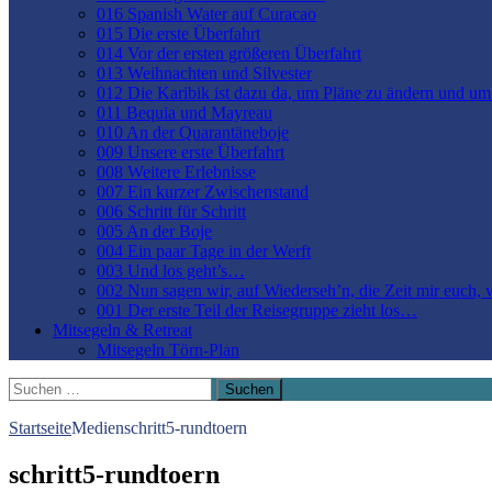
016 Spanish Water auf Curacao
015 Die erste Überfahrt
014 Vor der ersten größeren Überfahrt
013 Weihnachten und Silvester
012 Die Karibik ist dazu da, um Pläne zu ändern und u
011 Bequia und Mayreau
010 An der Quarantäneboje
009 Unsere erste Überfahrt
008 Weitere Erlebnisse
007 Ein kurzer Zwischenstand
006 Schritt für Schritt
005 An der Boje
004 Ein paar Tage in der Werft
003 Und los geht’s…
002 Nun sagen wir, auf Wiederseh’n, die Zeit mir euch,
001 Der erste Teil der Reisegruppe zieht los…
Mitsegeln & Retreat
Mitsegeln Törn-Plan
Suchen
nach:
Startseite
Medien
schritt5-rundtoern
schritt5-rundtoern