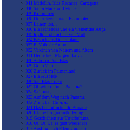
041 Medellin, Islas Rosarios, Cartagena
040 Santa Marta und Minca
039 Kolumbien
038 Unter Segeln nach Kolumbien
037 Leinen los…
036 Ein lachendes und ein weinendes Auge
035 Idylle und doch so viel Müll
034 Besuch aus Deutschland
033 El Valle de Anton
032 Vereinen von Neuem und Altem
031 Heute hier, Morgen dort…
030 Action in San Blas
029 Guna Yala
028 Zurück im Palmenland
027 Ein Ausblick
026 San Blas Inseln
025 Oh wie schön ist Panama?
024 Sail away
023 Auf dem Weg nach Panama
022 Zurück in Curacao
021 Das beeindruckende Bonaire
020 Kleine Programmänderung
019 Geschichten zur Unterhaltung
018 Ui, Ui, Ui, es geht wieder los
017 Ausflug nach Klein Curacao