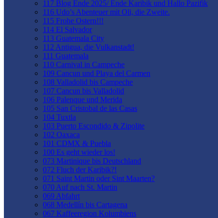
117 Blog Ende 2025/ Ende Karibik und Hallo Pazifik
116 Udo’s Abenteuer mit Oli, die Zweite.
115 Frohe Ostern!!!
114 El Salvador
113 Guatemala City
112 Antigua, die Vulkanstadt!
111 Guatemala
110 Carnival in Campeche
109 Cancun und Playa del Carmen
108 Valladolid bis Campeche
107 Cancun bis Valladolid
106 Palenque und Merida
105 San Cristobal de las Casas
104 Tuxtla
103 Puerto Escondido & Zipolite
102 Oaxaca
101 CDMX & Puebla
100 Es geht wieder los!
073 Martinique bis Deutschland
072 Fluch der Karibik?!
071 Saint Martin oder Sint Maarten?
070 Auf nach St. Martin
069 Abfahrt
068 Medellín bis Cartagena
067 Kaffeeregion Kolumbiens