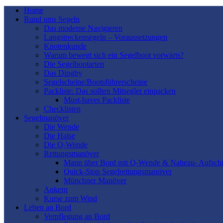
Home
Rund ums Segeln
Das moderne Navigieren
Langstreckensegeln – Voraussetzungen
Knotenkunde
Warum bewegt sich ein Segelboot vorwärts?
Die Segelbootarten
Das Dinghy
Segelscheine/Bootsführerscheine
Packliste: Das sollten Mitsegler einpacken
Must-haves Packliste
Checklisten
Segelmanöver
Die Wende
Die Halse
Die Q-Wende
Rettungsmanöver
Mann über Bord mit Q-Wende & Nahezu- Aufschi
Quick-Stop Segelrettungsmanöver
Münchner Manöver
Ankern
Kurse zum Wind
Leben an Bord
Verpflegung an Bord