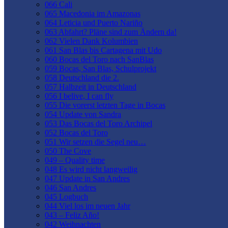
066 Cali
065 Macedonia im Amazonas
064 Leticia und Puerto Nariño
063 Abfahrt? Pläne sind zum Ändern da!
062 Vielen Dank Kolumbien
061 San Blas bis Cartagena mit Udo
060 Bocas del Toro nach SanBlas
059 Bocas, San Blas, Schulprojekt
058 Deutschland die 2.
057 Halbzeit in Deutschland
056 I belive, I can fly
055 Die vorerst letzten Tage in Bocas
054 Update von Sandra
053 Das Bocas del Toro Archipel
052 Bocas del Toro
051 Wir setzen die Segel neu…
050 The Cove
049 – Quality time
048 Es wird nicht langweilig
047 Update in San Andres
046 San Andres
045 Logbuch
044 Viel los im neuen Jahr
043 – Feliz Año!
042 Weihnachten