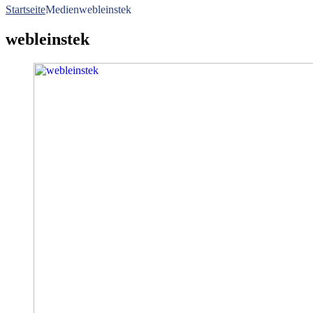
Startseite
Medien
webleinstek
webleinstek