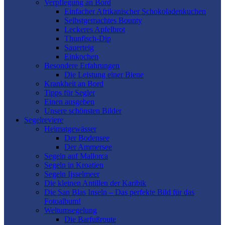
Verpflegung an Bord
Einfacher Afrikanischer Schokoladenkuchen
Selbstgemachtes Bounty
Leckeres Apfelbrot
Thunfisch-Dip
Sauerteig
Einkochen
Besondere Erfahrungen
Die Leistung einer Biene
Krankheit an Bord
Tipps für Segler
Einen ausgeben
Unsere schönsten Bilder
Segelreviere
Heimatgewässer
Der Bodensee
Der Ammersee
Segeln auf Mallorca
Segeln in Kroatien
Segeln Ijsselmeer
Die kleinen Antillen der Karibik
Die San Blas Inseln – Das perfekte Bild für das
Fotoalbum!
Weltumsegelung
Die Barfußroute