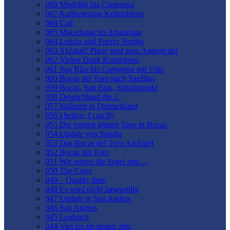
068 Medellín bis Cartagena
067 Kaffeeregion Kolumbiens
066 Cali
065 Macedonia im Amazonas
064 Leticia und Puerto Nariño
063 Abfahrt? Pläne sind zum Ändern da!
062 Vielen Dank Kolumbien
061 San Blas bis Cartagena mit Udo
060 Bocas del Toro nach SanBlas
059 Bocas, San Blas, Schulprojekt
058 Deutschland die 2.
057 Halbzeit in Deutschland
056 I belive, I can fly
055 Die vorerst letzten Tage in Bocas
054 Update von Sandra
053 Das Bocas del Toro Archipel
052 Bocas del Toro
051 Wir setzen die Segel neu…
050 The Cove
049 – Quality time
048 Es wird nicht langweilig
047 Update in San Andres
046 San Andres
045 Logbuch
044 Viel los im neuen Jahr