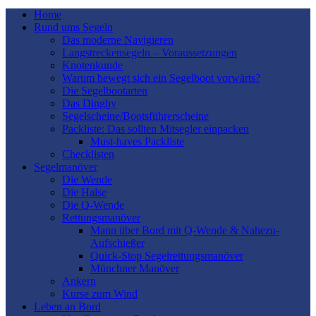
Home
Rund ums Segeln
Das moderne Navigieren
Langstreckensegeln – Voraussetzungen
Knotenkunde
Warum bewegt sich ein Segelboot vorwärts?
Die Segelbootarten
Das Dinghy
Segelscheine/Bootsführerscheine
Packliste: Das sollten Mitsegler einpacken
Must-haves Packliste
Checklisten
Segelmanöver
Die Wende
Die Halse
Die Q-Wende
Rettungsmanöver
Mann über Bord mit Q-Wende & Nahezu-
Aufschießer
Quick-Stop Segelrettungsmanöver
Münchner Manöver
Ankern
Kurse zum Wind
Leben an Bord