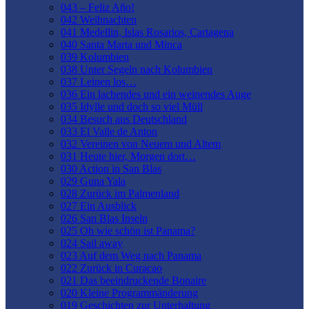
043 – Feliz Año!
042 Weihnachten
041 Medellin, Islas Rosarios, Cartagena
040 Santa Marta und Minca
039 Kolumbien
038 Unter Segeln nach Kolumbien
037 Leinen los…
036 Ein lachendes und ein weinendes Auge
035 Idylle und doch so viel Müll
034 Besuch aus Deutschland
033 El Valle de Anton
032 Vereinen von Neuem und Altem
031 Heute hier, Morgen dort…
030 Action in San Blas
029 Guna Yala
028 Zurück im Palmenland
027 Ein Ausblick
026 San Blas Inseln
025 Oh wie schön ist Panama?
024 Sail away
023 Auf dem Weg nach Panama
022 Zurück in Curacao
021 Das beeindruckende Bonaire
020 Kleine Programmänderung
019 Geschichten zur Unterhaltung