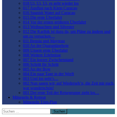
018 Ui, Ui, Ui, es geht wieder los
017 Ausflug nach Klein Curacao
016 Spanish Water auf Curacao
015 Die erste Überfahrt
014 Vor der ersten größeren Überfahrt
013 Weihnachten und Silvester
012 Die Karibik ist dazu da, um Pläne zu ändern und
um zu versacken…
011 Bequia und Mayreau
010 An der Quarantäneboje
009 Unsere erste Überfahrt
008 Weitere Erlebnisse
007 Ein kurzer Zwischenstand
006 Schritt für Schritt
005 An der Boje
004 Ein paar Tage in der Werft
003 Und los geht’s…
002 Nun sagen wir, auf Wiederseh’n, die Zeit mir euch,
war wunderschön!
001 Der erste Teil der Reisegruppe zieht los…
Mitsegeln & Retreat
Mitsegeln Törn-Plan
Suchen
nach: