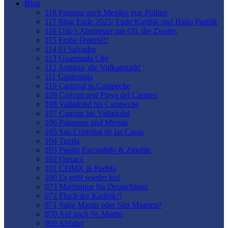
Blog
118 Panama nach Mexiko von Philipp
117 Blog Ende 2025/ Ende Karibik und Hallo Pazifik
116 Udo’s Abenteuer mit Oli, die Zweite.
115 Frohe Ostern!!!
114 El Salvador
113 Guatemala City
112 Antigua, die Vulkanstadt!
111 Guatemala
110 Carnival in Campeche
109 Cancun und Playa del Carmen
108 Valladolid bis Campeche
107 Cancun bis Valladolid
106 Palenque und Merida
105 San Cristobal de las Casas
104 Tuxtla
103 Puerto Escondido & Zipolite
102 Oaxaca
101 CDMX & Puebla
100 Es geht wieder los!
073 Martinique bis Deutschland
072 Fluch der Karibik?!
071 Saint Martin oder Sint Maarten?
070 Auf nach St. Martin
069 Abfahrt