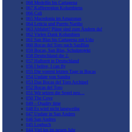
068 Medellín bis Cartagena
067 Kaffeeregion Kolumbiens
066 Cali
065 Macedonia im Amazonas
064 Leticia und Puerto Nariño
063 Abfahrt? Pläne sind zum Ändern da!
062 Vielen Dank Kolumbien
061 San Blas bis Cartagena mit Udo
060 Bocas del Toro nach SanBlas
059 Bocas, San Blas, Schulprojekt
058 Deutschland die 2.
057 Halbzeit in Deutschland
056 I belive, I can fly
055 Die vorerst letzten Tage in Bocas
054 Update von Sandra
053 Das Bocas del Toro Archipel
052 Bocas del Toro
051 Wir setzen die Segel neu…
050 The Cove
049 – Quality time
048 Es wird nicht langweilig
047 Update in San Andres
046 San Andres
045 Logbuch
044 Viel los im neuen Jahr