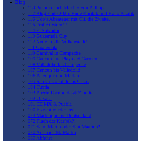
Blog
118 Panama nach Mexiko von Philipp
117 Blog Ende 2025/ Ende Karibik und Hallo Pazifik
116 Udo’s Abenteuer mit Oli, die Zweite.
115 Frohe Ostern!!!
114 El Salvador
113 Guatemala City
112 Antigua, die Vulkanstadt!
111 Guatemala
110 Carnival in Campeche
109 Cancun und Playa del Carmen
108 Valladolid bis Campeche
107 Cancun bis Valladolid
106 Palenque und Merida
105 San Cristobal de las Casas
104 Tuxtla
103 Puerto Escondido & Zipolite
102 Oaxaca
101 CDMX & Puebla
100 Es geht wieder los!
073 Martinique bis Deutschland
072 Fluch der Karibik?!
071 Saint Martin oder Sint Maarten?
070 Auf nach St. Martin
069 Abfahrt