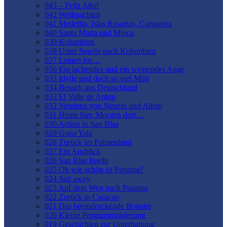
043 – Feliz Año!
042 Weihnachten
041 Medellin, Islas Rosarios, Cartagena
040 Santa Marta und Minca
039 Kolumbien
038 Unter Segeln nach Kolumbien
037 Leinen los…
036 Ein lachendes und ein weinendes Auge
035 Idylle und doch so viel Müll
034 Besuch aus Deutschland
033 El Valle de Anton
032 Vereinen von Neuem und Altem
031 Heute hier, Morgen dort…
030 Action in San Blas
029 Guna Yala
028 Zurück im Palmenland
027 Ein Ausblick
026 San Blas Inseln
025 Oh wie schön ist Panama?
024 Sail away
023 Auf dem Weg nach Panama
022 Zurück in Curacao
021 Das beeindruckende Bonaire
020 Kleine Programmänderung
019 Geschichten zur Unterhaltung