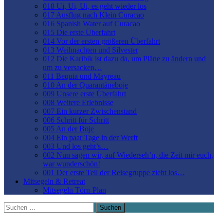
018 Ui, Ui, Ui, es geht wieder los
017 Ausflug nach Klein Curacao
016 Spanish Water auf Curacao
015 Die erste Überfahrt
014 Vor der ersten größeren Überfahrt
013 Weihnachten und Silvester
012 Die Karibik ist dazu da, um Pläne zu ändern und
um zu versacken…
011 Bequia und Mayreau
010 An der Quarantäneboje
009 Unsere erste Überfahrt
008 Weitere Erlebnisse
007 Ein kurzer Zwischenstand
006 Schritt für Schritt
005 An der Boje
004 Ein paar Tage in der Werft
003 Und los geht’s…
002 Nun sagen wir, auf Wiederseh’n, die Zeit mir euch,
war wunderschön!
001 Der erste Teil der Reisegruppe zieht los…
Mitsegeln & Retreat
Mitsegeln Törn-Plan
Suchen
nach: