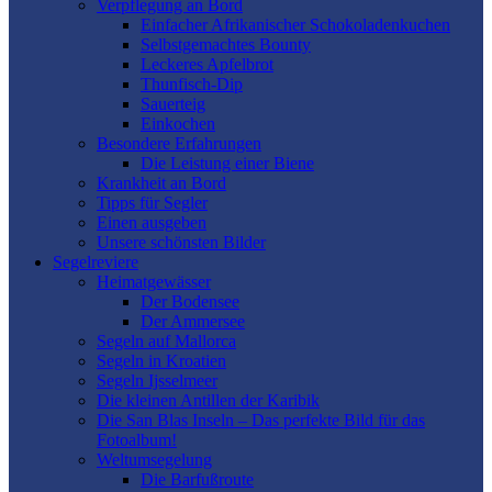
Verpflegung an Bord
Einfacher Afrikanischer Schokoladenkuchen
Selbstgemachtes Bounty
Leckeres Apfelbrot
Thunfisch-Dip
Sauerteig
Einkochen
Besondere Erfahrungen
Die Leistung einer Biene
Krankheit an Bord
Tipps für Segler
Einen ausgeben
Unsere schönsten Bilder
Segelreviere
Heimatgewässer
Der Bodensee
Der Ammersee
Segeln auf Mallorca
Segeln in Kroatien
Segeln Ijsselmeer
Die kleinen Antillen der Karibik
Die San Blas Inseln – Das perfekte Bild für das
Fotoalbum!
Weltumsegelung
Die Barfußroute