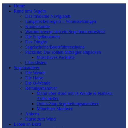
Home
Rund ums Segeln
Das moderne Navigieren
Langstreckensegeln – Voraussetzungen
Knotenkunde
Warum bewegt sich ein Segelboot vorwärts?
Die Segelbootarten
Das Dinghy
Segelscheine/Bootsführerscheine
Packliste: Das sollten Mitsegler einpacken
Must-haves Packliste
Checklisten
Segelmanöver
Die Wende
Die Halse
Die Q-Wende
Rettungsmanöver
Mann über Bord mit Q-Wende & Nahezu-
Aufschießer
Quick-Stop Segelrettungsmanöver
Münchner Manöver
Ankern
Kurse zum Wind
Leben an Bord