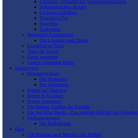
Einfacher Afrikanischer Schokoladenkuchen
Selbstgemachtes Bounty
Leckeres Apfelbrot
Thunfisch-Dip
Sauerteig
Einkochen
Besondere Erfahrungen
Die Leistung einer Biene
Krankheit an Bord
Tipps für Segler
Einen ausgeben
Unsere schönsten Bilder
Segelreviere
Heimatgewässer
Der Bodensee
Der Ammersee
Segeln auf Mallorca
Segeln in Kroatien
Segeln Ijsselmeer
Die kleinen Antillen der Karibik
Die San Blas Inseln – Das perfekte Bild für das Fotoalb
Weltumsegelung
Die Barfußroute
Blog
118 Panama nach Mexiko von Philipp