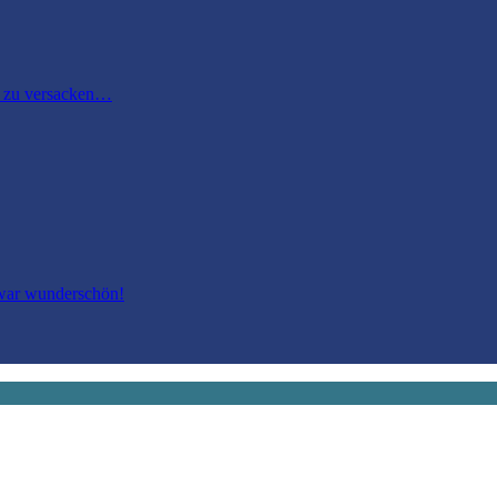
m zu versacken…
 war wunderschön!