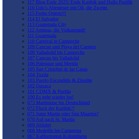
117 Blog Ende 2025/ Ende Karibik und Hallo Pazifik
116 Udo’s Abenteuer mit Oli, die Zweite.
115 Frohe Ostern!!!
114 El Salvador
113 Guatemala City
112 Antigua, die Vulkanstadt!
111 Guatemala
110 Carnival in Campeche
109 Cancun und Playa del Carmen
108 Valladolid bis Campeche
107 Cancun bis Valladolid
106 Palenque und Merida
105 San Cristobal de las Casas
104 Tuxtla
103 Puerto Escondido & Zipolite
102 Oaxaca
101 CDMX & Puebla
100 Es geht wieder los!
073 Martinique bis Deutschland
072 Fluch der Karibik?!
071 Saint Martin oder Sint Maarten?
070 Auf nach St. Martin
069 Abfahrt
068 Medellín bis Cartagena
067 Kaffeeregion Kolumbiens