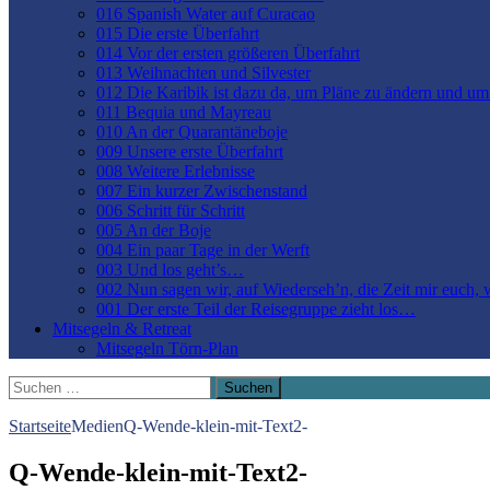
016 Spanish Water auf Curacao
015 Die erste Überfahrt
014 Vor der ersten größeren Überfahrt
013 Weihnachten und Silvester
012 Die Karibik ist dazu da, um Pläne zu ändern und u
011 Bequia und Mayreau
010 An der Quarantäneboje
009 Unsere erste Überfahrt
008 Weitere Erlebnisse
007 Ein kurzer Zwischenstand
006 Schritt für Schritt
005 An der Boje
004 Ein paar Tage in der Werft
003 Und los geht’s…
002 Nun sagen wir, auf Wiederseh’n, die Zeit mir euch,
001 Der erste Teil der Reisegruppe zieht los…
Mitsegeln & Retreat
Mitsegeln Törn-Plan
Suchen
nach:
Startseite
Medien
Q-Wende-klein-mit-Text2-
Q-Wende-klein-mit-Text2-