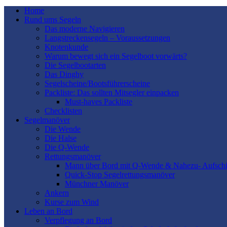
Home
Rund ums Segeln
Das moderne Navigieren
Langstreckensegeln – Voraussetzungen
Knotenkunde
Warum bewegt sich ein Segelboot vorwärts?
Die Segelbootarten
Das Dinghy
Segelscheine/Bootsführerscheine
Packliste: Das sollten Mitsegler einpacken
Must-haves Packliste
Checklisten
Segelmanöver
Die Wende
Die Halse
Die Q-Wende
Rettungsmanöver
Mann über Bord mit Q-Wende & Nahezu- Aufschi
Quick-Stop Segelrettungsmanöver
Münchner Manöver
Ankern
Kurse zum Wind
Leben an Bord
Verpflegung an Bord