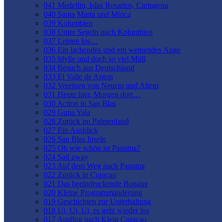
041 Medellin, Islas Rosarios, Cartagena
040 Santa Marta und Minca
039 Kolumbien
038 Unter Segeln nach Kolumbien
037 Leinen los…
036 Ein lachendes und ein weinendes Auge
035 Idylle und doch so viel Müll
034 Besuch aus Deutschland
033 El Valle de Anton
032 Vereinen von Neuem und Altem
031 Heute hier, Morgen dort…
030 Action in San Blas
029 Guna Yala
028 Zurück im Palmenland
027 Ein Ausblick
026 San Blas Inseln
025 Oh wie schön ist Panama?
024 Sail away
023 Auf dem Weg nach Panama
022 Zurück in Curacao
021 Das beeindruckende Bonaire
020 Kleine Programmänderung
019 Geschichten zur Unterhaltung
018 Ui, Ui, Ui, es geht wieder los
017 Ausflug nach Klein Curacao