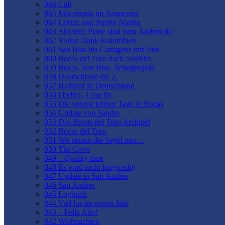
066 Cali
065 Macedonia im Amazonas
064 Leticia und Puerto Nariño
063 Abfahrt? Pläne sind zum Ändern da!
062 Vielen Dank Kolumbien
061 San Blas bis Cartagena mit Udo
060 Bocas del Toro nach SanBlas
059 Bocas, San Blas, Schulprojekt
058 Deutschland die 2.
057 Halbzeit in Deutschland
056 I belive, I can fly
055 Die vorerst letzten Tage in Bocas
054 Update von Sandra
053 Das Bocas del Toro Archipel
052 Bocas del Toro
051 Wir setzen die Segel neu…
050 The Cove
049 – Quality time
048 Es wird nicht langweilig
047 Update in San Andres
046 San Andres
045 Logbuch
044 Viel los im neuen Jahr
043 – Feliz Año!
042 Weihnachten