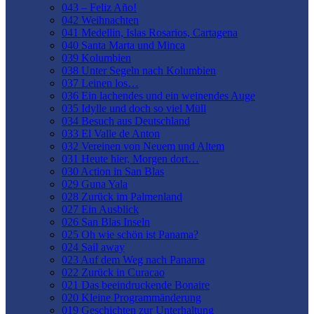
043 – Feliz Año!
042 Weihnachten
041 Medellin, Islas Rosarios, Cartagena
040 Santa Marta und Minca
039 Kolumbien
038 Unter Segeln nach Kolumbien
037 Leinen los…
036 Ein lachendes und ein weinendes Auge
035 Idylle und doch so viel Müll
034 Besuch aus Deutschland
033 El Valle de Anton
032 Vereinen von Neuem und Altem
031 Heute hier, Morgen dort…
030 Action in San Blas
029 Guna Yala
028 Zurück im Palmenland
027 Ein Ausblick
026 San Blas Inseln
025 Oh wie schön ist Panama?
024 Sail away
023 Auf dem Weg nach Panama
022 Zurück in Curacao
021 Das beeindruckende Bonaire
020 Kleine Programmänderung
019 Geschichten zur Unterhaltung