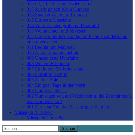
018 Ui, Ui, Ui, es geht wieder los
017 Ausflug nach Klein Curacao
016 Spanish Water auf Curacao
015 Die erste Überfahrt
014 Vor der ersten größeren Überfahrt
013 Weihnachten und Silvester
012 Die Karibik ist dazu da, um Pläne zu ändern und
um zu versacken…
011 Bequia und Mayreau
010 An der Quarantäneboje
009 Unsere erste Überfahrt
008 Weitere Erlebnisse
007 Ein kurzer Zwischenstand
006 Schritt für Schritt
005 An der Boje
004 Ein paar Tage in der Werft
003 Und los geht’s…
002 Nun sagen wir, auf Wiederseh’n, die Zeit mir euch,
war wunderschön!
001 Der erste Teil der Reisegruppe zieht los…
Mitsegeln & Retreat
Mitsegeln Törn-Plan
Suchen
nach: