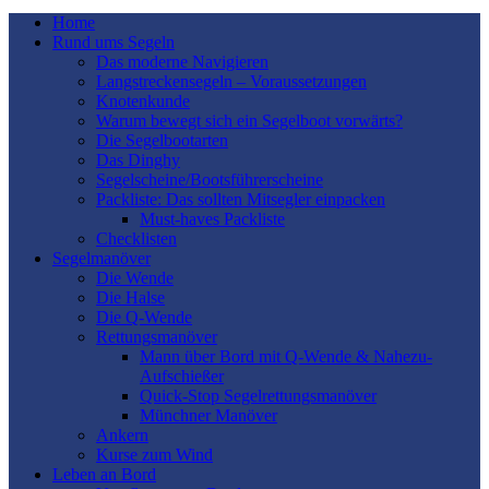
Home
Rund ums Segeln
Das moderne Navigieren
Langstreckensegeln – Voraussetzungen
Knotenkunde
Warum bewegt sich ein Segelboot vorwärts?
Die Segelbootarten
Das Dinghy
Segelscheine/Bootsführerscheine
Packliste: Das sollten Mitsegler einpacken
Must-haves Packliste
Checklisten
Segelmanöver
Die Wende
Die Halse
Die Q-Wende
Rettungsmanöver
Mann über Bord mit Q-Wende & Nahezu-
Aufschießer
Quick-Stop Segelrettungsmanöver
Münchner Manöver
Ankern
Kurse zum Wind
Leben an Bord