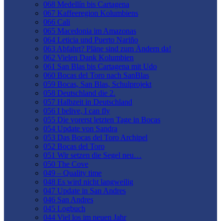
068 Medellín bis Cartagena
067 Kaffeeregion Kolumbiens
066 Cali
065 Macedonia im Amazonas
064 Leticia und Puerto Nariño
063 Abfahrt? Pläne sind zum Ändern da!
062 Vielen Dank Kolumbien
061 San Blas bis Cartagena mit Udo
060 Bocas del Toro nach SanBlas
059 Bocas, San Blas, Schulprojekt
058 Deutschland die 2.
057 Halbzeit in Deutschland
056 I belive, I can fly
055 Die vorerst letzten Tage in Bocas
054 Update von Sandra
053 Das Bocas del Toro Archipel
052 Bocas del Toro
051 Wir setzen die Segel neu…
050 The Cove
049 – Quality time
048 Es wird nicht langweilig
047 Update in San Andres
046 San Andres
045 Logbuch
044 Viel los im neuen Jahr