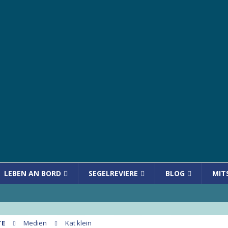
LEBEN AN BORD
SEGELREVIERE
BLOG
MIT
TE
Medien
Kat klein